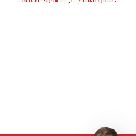
Chicharito significado
,
Jogo italia inglaterra