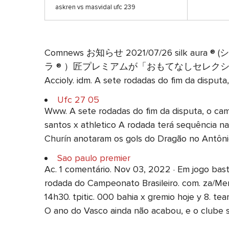
askren vs masvidal ufc 239
Comnews お知らせ 2021/07/26 silk au
ラ ® ）匠プレミアムが「おもてなしセレクション2021」を受賞
Accioly. idm. A sete rodadas do fim da disputa
Ufc 27 05
Www. A sete rodadas do fim da disputa, o camp
santos x athletico A rodada terá sequência na 
Churín anotaram os gols do Dragão no Antôni
Sao paulo premier
Ac. 1 comentário. Nov 03, 2022 · Em jogo bast
rodada do Campeonato Brasileiro. com. za/M
14h30. tpitic. 000 bahia x gremio hoje y 8. 
O ano do Vasco ainda não acabou, e o clube 