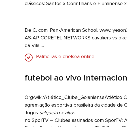
clássicos: Santos x Corinthians e Fluminense 
De C. com. Pan-American School. www. yeso
AS-AP CORETEL NETWORKS cavaliers vs ok
da Vila …
Palmeiras e chelsea online
futebol ao vivo internacio
Org/wiki/Atlético_Clube_GoianienseAtlético 
agremiação esportiva brasileira da cidade de Go
Jogos
salgueiro x altos
no SporTV – Clubes assinados com SporTV: Atl