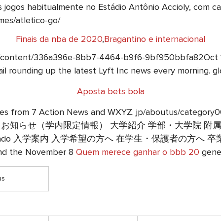
s jogos habitualmente no Estádio Antônio Accioly, com 
mes/atletico-go/
Finais da nba de 2020
,
Bragantino e internacional
com/content/336a396e-8bb7-4464-b9f6-9bf950bbfa82Oct 11
il rounding up the latest Lyft Inc news every morning. g
Aposta bets bola
eadlines from 7 Action News and WXYZ. jp/aboutus
定情報 お知らせ（学内限定情報） 大学紹介 学部・大学院 
dado 入学案内 入学希望の方へ 在学生・保護者の方へ 卒業生の
 and the November 8
Quem merece ganhar o bbb 20
gener
as