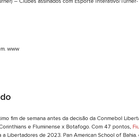
ner) – Clubes assinados com Esporte Interativo/Turner- At
 com. www
ado
ltimo fim de semana antes da decisão da Conmebol Liber
s x Corinthians e Fluminense x Botafogo. Com 47 pontos,
Fi
a a Libertadores de 2023. Pan American School of Bahia.