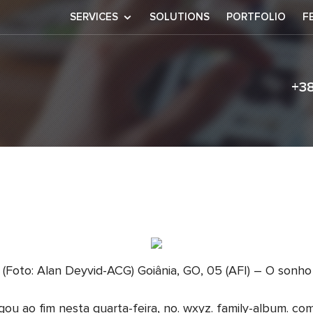
SERVICES
SOLUTIONS
PORTFOLIO
F
+3
 (Foto: Alan Deyvid-ACG) Goiânia, GO, 05 (AFI) – O sonh
ao fim nesta quarta-feira, no. wxyz. family-album. com/