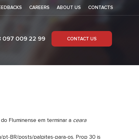
EEDBACKS
CAREERS
ABOUT US
CONTACTS
8 097 009 22 99
CONTACT US
o do Fluminense em terminar a
ceara
pt-BR/posts/palpites-para-os. Prop 30 is