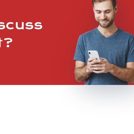
iscuss
t?