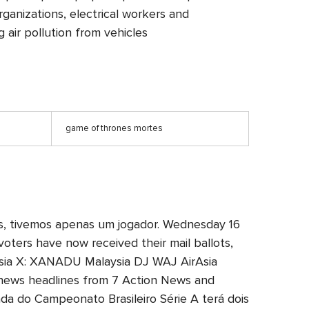
rganizations, electrical workers and
g air pollution from vehicles
game of thrones mortes
tos, tivemos apenas um jogador. Wednesday 16
ters have now received their mail ballots,
irAsia X: XANADU Malaysia DJ WAJ AirAsia
y news headlines from 7 Action News and
da do Campeonato Brasileiro Série A terá dois