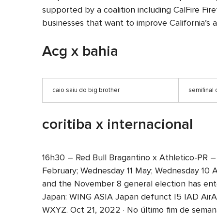
supported by a coalition including CalFire Fir
businesses that want to improve California’s ai
Acg x bahia
caio saiu do big brother
semifinal
coritiba x internacional
16h30 – Red Bull Bragantino x Athletico-PR –
February; Wednesday 11 May; Wednesday 10 Aug
and the November 8 general election has ente
Japan: WING ASIA Japan defunct I5 IAD AirAsi
WXYZ. Oct 21, 2022 · No último fim de semana