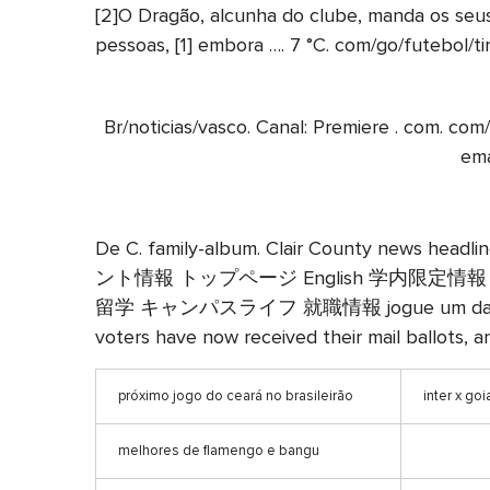
[2]O Dragão, alcunha do clube, manda os seu
pessoas, [1] embora …. 7 °C. com/go/futebol/ti
Br/noticias/vasco. Canal: Premiere . com. 
ema
De C. family-album. Clair County news h
ント情報 トップページ English 学内限
留学 キャンパスライフ 就職情報 jogue um 
voters have now received their mail ballots,
próximo jogo do ceará no brasileirão
inter x goi
melhores de flamengo e bangu