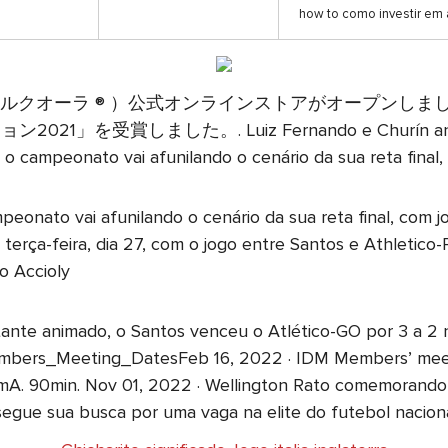
how to como investir em 
ra ® (シルクオーラ ® ）公式オンラインストアがオープンしました。 ne
しました。. Luiz Fernando e Churín anotaram o
, o campeonato vai afunilando o cenário da sua reta final
eonato vai afunilando o cenário da sua reta final, com jo
terça-feira, dia 27, com o jogo entre Santos e Athletico-
o Accioly
ante animado, o Santos venceu o Atlético-GO por 3 a 2 na
embers_Meeting_DatesFeb 16, 2022 · IDM Members’ meeti
teamA. 90min. Nov 01, 2022 · Wellington Rato comemorando
segue sua busca por uma vaga na elite do futebol nacio