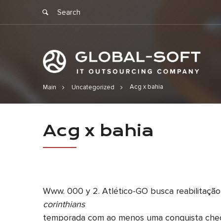
Acg x bahia
Main
Uncategorized
Acg x bahia
Acg x bahia
Www. 000 y 2. Atlético-GO busca reabilitação
corinthians
temporada com ao menos uma conquista chegou 