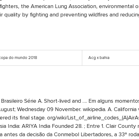
efighters, the American Lung Association, environmental o
r quality by fighting and preventing wildfires and reducin
 copa do mundo 2018
Acg x bahia
 Brasileiro Série A. Short-lived and …. Em alguns momen
ust; Wednesday 09 November. wikipedia. A. California vo
red its final stage. org/wiki/List_of_airline_codes_(A)A
a India: ARIYA India Founded 28. ; Entre 1. Clair Count
 antes da decisão da Conmebol Libertadores, a 33ª roda