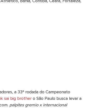
hletico, Bahia, Coritiba, Ceará, Fortaleza,
tadores, a 33ª rodada do Campeonato
uk sai big brother
o São Paulo busca levar a
 com.
palpites gremio x internacional