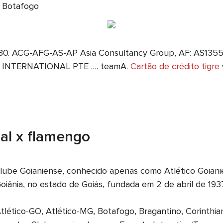
x Botafogo
n30. ACG-AFG-AS-AP Asia Consultancy Group, AF: AS13
c INTERNATIONAL PTE …. teamA.
Cartão de crédito tigre
nal x flamengo
Clube Goianiense, conhecido apenas como Atlético Goian
iânia, no estado de Goiás, fundada em 2 de abril de 1937. C
ético-GO, Atlético-MG, Botafogo, Bragantino, Corinthian