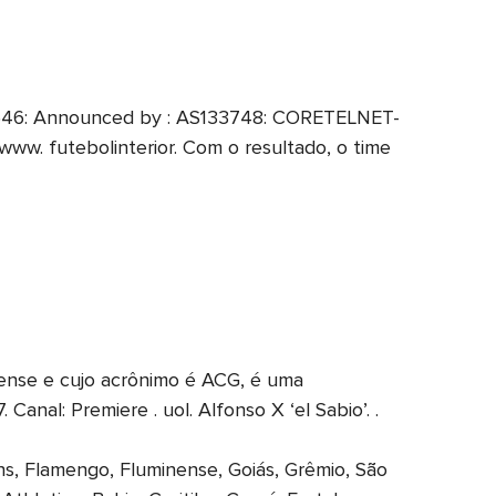
5546: Announced by : AS133748: CORETELNET-
www. futebolinterior. Com o resultado, o time
iense e cujo acrônimo é ACG, é uma
anal: Premiere . uol. Alfonso X ‘el Sabio’. .
s, Flamengo, Fluminense, Goiás, Grêmio, São