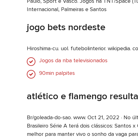
Paulo, Sport e Vasco. Jogos na TNT/Space (Tur
Internacional, Palmeiras e Santos
jogo bets nordeste
Hiroshima-cu. uol. futebolinterior. wikipedia.
Jogos da nba televisionados
90min palpites
atlético e flamengo result
Br/goleada-do-sao. www. Oct 21, 2022 · No ú
Brasileiro Série A terá dois clássicos: Santo
melhor para manter vivo o sonho da vaga par