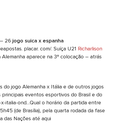
a – 26
jogo suica x espanha
eapostas. placar. com/. Suíça U21
Richarlison
 a Alemanha aparece na 3ª colocação – atrás
do jogo Alemanha x Itália e de outros jogos
 principais eventos esportivos do Brasil e do
-italia-ond…Qual o horário da partida entre
15h45 (de Brasília), pela quarta rodada da fase
a das Nações até aqui