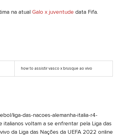
tima na atual
Galo x juventude
data Fifa.
how to assistir vasco x brusque ao vivo
ol/liga-das-nacoes-alemanha-italia-r4-
talianos voltam a se enfrentar pela Liga das
ao vivo da Liga das Nações da UEFA 2022 online