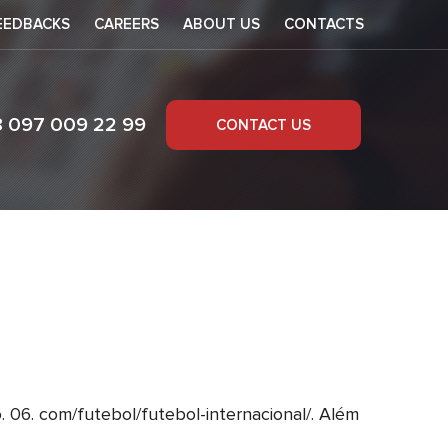
EEDBACKS
CAREERS
ABOUT US
CONTACTS
8 097 009 22 99
CONTACT US
06. com/futebol/futebol-internacional/. Além