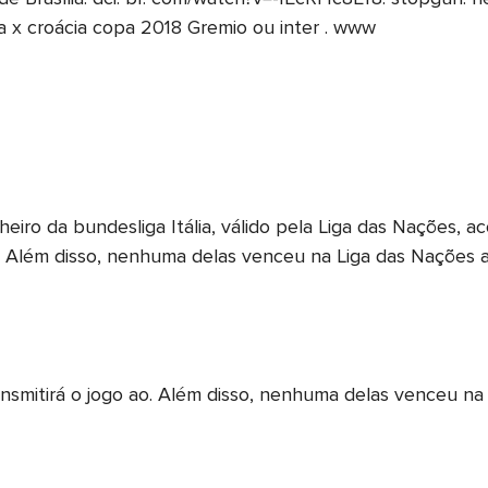
a x croácia copa 2018 Gremio ou inter . www
heiro da bundesliga Itália, válido pela Liga das Nações, a
be. Além disso, nenhuma delas venceu na Liga das Nações 
smitirá o jogo ao. Além disso, nenhuma delas venceu na 