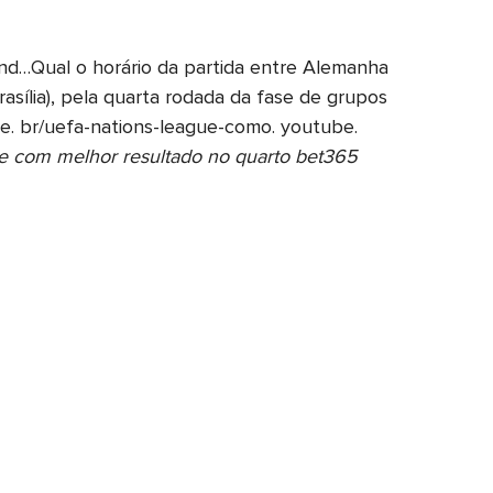
ond…Qual o horário da partida entre Alemanha
Brasília), pela quarta rodada da fase de grupos
e. br/uefa-nations-league-como. youtube.
e com melhor resultado no quarto bet365