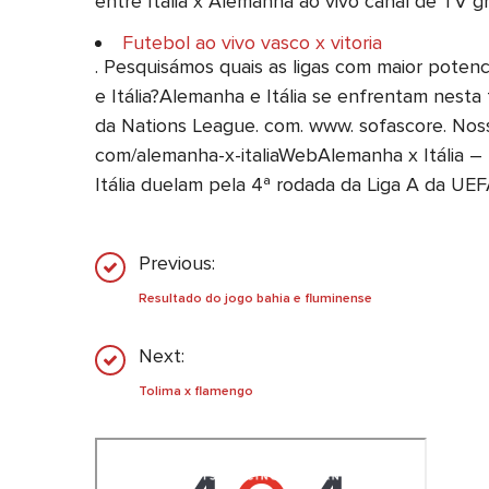
entre Itália x Alemanha ao vivo canal de TV 
Futebol ao vivo vasco x vitoria
. Pesquisámos quais as ligas com maior poten
e Itália?Alemanha e Itália se enfrentam nesta t
da Nations League. com. www. sofascore. Noss
com/alemanha-x-italiaWebAlemanha x Itália 
Itália duelam pela 4ª rodada da Liga A da UE
Previous:
Resultado do jogo bahia e fluminense
Next:
Tolima x flamengo