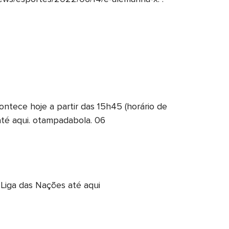
contece hoje a partir das 15h45 (horário de
até aqui. otampadabola. 06
Liga das Nações até aqui