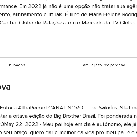
ormance. Em 2022 já não é uma opção não tratar sua agê
ento, alinhamento e rituais. É filho de Maria Helena Rodri
 da Central Globo de Relações com o Mercado da TV Globo
bilbao vs
Camilla já foi pro paredão
ova
ofoca #IlhaRecord CANAL NOVO: . . org/wiki/Íris_Stefane
tar a oitava edição do Big Brother Brasil. Foi ponderada 
23May 22, 2022 · Meu pai hoje em dia é autônomo, ele já 
seu braço, quero dar o melhor da vida pro meu pai, ele