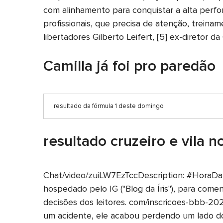
com alinhamento para conquistar a alta perf
profissionais, que precisa de atenção, treinam
libertadores Gilberto Leifert, [5] ex-diretor
Camilla já foi pro paredão
resultado da fórmula 1 deste domingo
resultado cruzeiro e vila n
Chat/video/zuiLW7EzTccDescription: #HoraDaF
hospedado pelo IG ("Blog da Íris"), para comen
decisões dos leitores. com/inscricoes-bbb-20
um acidente, ele acabou perdendo um lado do 