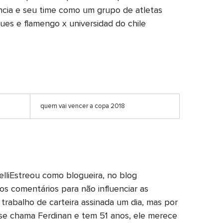
ncia e seu time como um grupo de atletas
gues e flamengo x universidad do chile
quem vai vencer a copa 2018
lliEstreou como blogueira, no blog
nos comentários para não influenciar as
trabalho de carteira assinada um dia, mas por
 se chama Ferdinan e tem 51 anos, ele merece