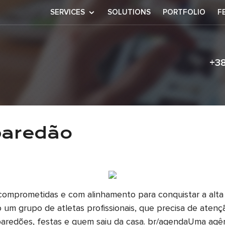
SERVICES
SOLUTIONS
PORTFOLIO
F
+3
oi pro paredão
 paredão
mprometidas e com alinhamento para conquistar a alta
um grupo de atletas profissionais, que precisa de atenção
s paredões, festas e quem saiu da casa. br/agendaUma a