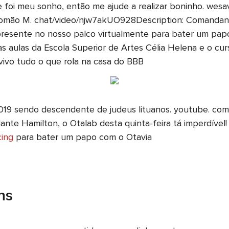
i meu sonho, então me ajude a realizar boninho. wesav
Salomão M. chat/video/njw7akUO928Description: Comandant
presente no nosso palco virtualmente para bater um papo
 as aulas da Escola Superior de Artes Célia Helena e o cur
ivo tudo o que rola na casa do BBB
o 2019 sendo descendente de judeus lituanos. youtube. co
te Hamilton, o Otalab desta quinta-feira tá imperdível!
cing
para bater um papo com o Otavia
ns