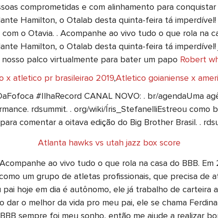
soas comprometidas e com alinhamento para conquistar a
te Hamilton, o Otalab desta quinta-feira tá imperdível!
 com o Otavia. . Acompanhe ao vivo tudo o que rola na c
te Hamilton, o Otalab desta quinta-feira tá imperdível
o nosso palco virtualmente para bater um papo
Robert wh
 x atletico pr brasileirao 2019
,
Atletico goianiense x amer
aDaFofoca #IlhaRecord CANAL NOVO: . br/agendaUma ag
mance. rdsummit. . org/wiki/Íris_StefanelliEstreou como 
), para comentar a oitava edição do Big Brother Brasil. . rd
Atlanta hawks vs utah jazz box score
a. Acompanhe ao vivo tudo o que rola na casa do BBB. Em 
omo um grupo de atletas profissionais, que precisa de at
i hoje em dia é autônomo, ele já trabalho de carteira a
 dar o melhor da vida pro meu pai, ele se chama Ferdin
BB sempre foi meu sonho, então me ajude a realizar bo