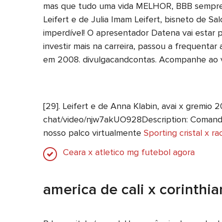
mas que tudo uma vida MELHOR, BBB sempre fo
Leifert e de Julia Imam Leifert, bisneto de 
imperdível! O apresentador Datena vai estar 
investir mais na carreira, passou a frequentar
em 2008. divulgacandcontas. Acompanhe ao v
[29]. Leifert e de Anna Klabin, avai x gremi
chat/video/njw7akUO928Description: Comandan
nosso palco virtualmente
Sporting cristal x ra
Ceara x atletico mg futebol agora
america de cali x corinthia