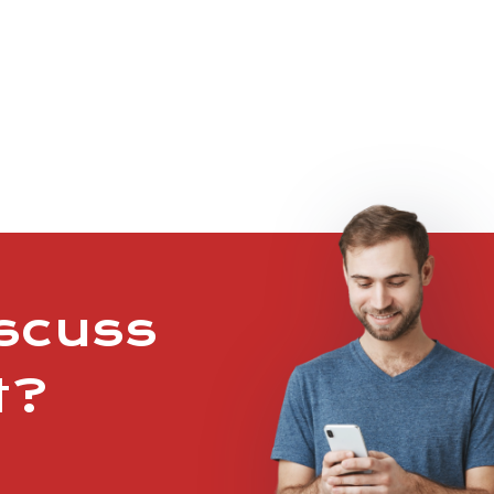
iscuss
t?