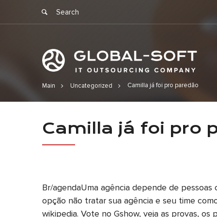
Camilla já foi pro paredão
Main
Uncategorized
Camilla já f
Camilla já foi pro
Br/agendaUma agência depende de pessoas co
opção não tratar sua agência e seu time como 
wikipedia. Vote no Gshow, veja as provas, o