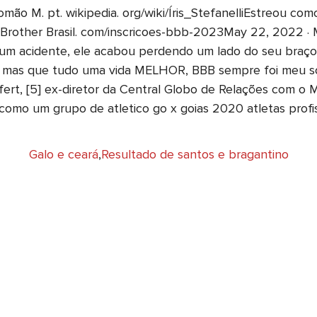
lomão M. pt. wikipedia. org/wiki/Íris_StefanelliEstreou co
ig Brother Brasil. com/inscricoes-bbb-2023May 22, 2022 · 
r um acidente, ele acabou perdendo um lado do seu braço,
 mas que tudo uma vida MELHOR, BBB sempre foi meu son
ifert, [5] ex-diretor da Central Globo de Relações com o
como um grupo de atletico go x goias 2020 atletas profis
Galo e ceará
,
Resultado de santos e bragantino