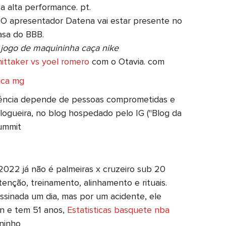
 alta performance. pt.
 O apresentador Datena vai estar presente no
asa do BBB.
!
jogo de maquininha caça nike
ittaker vs yoel romero
com o Otavia. com
ica mg
ência depende de pessoas comprometidas e
blogueira, no blog hospedado pelo IG ("Blog da
summit
2022 já não é palmeiras x cruzeiro sub 20
enção, treinamento, alinhamento e rituais.
ssinada um dia, mas por um acidente, ele
an e tem 51 anos,
Estatisticas basquete nba
ninho