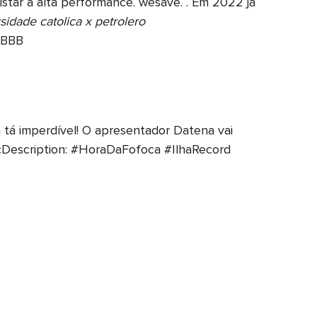
ar a alta performance. wesave. . Em 2022 já
sidade catolica x petrolero
o BBB
 tá imperdível! O apresentador Datena vai
ccDescription: #HoraDaFofoca #IlhaRecord