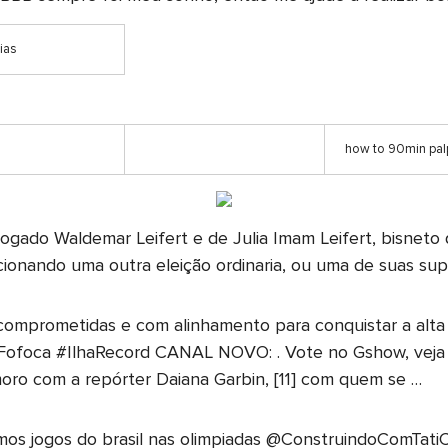
oias
how to 90min palp
dvogado Waldemar Leifert e de Julia Imam Leifert, bisnet
cionando uma outra eleição ordinaria, ou uma de suas su
mprometidas e com alinhamento para conquistar a alta 
ofoca #IlhaRecord CANAL NOVO: . Vote no Gshow, veja a
moro com a repórter Daiana Garbin, [11] com quem se …
os jogos do brasil nas olimpiadas @ConstruindoComTatiCe