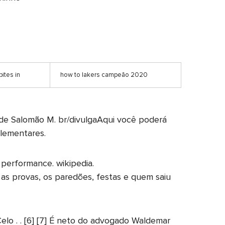
ites in
how to lakers campeão 2020
o de Salomão M. br/divulgaAqui você poderá
plementares.
performance. wikipedia.
s provas, os paredões, festas e quem saiu
lo . . [6] [7] É neto do advogado Waldemar