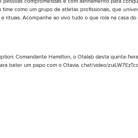
pessoas comprometidas e com alinhamento para conquist
 time como um grupo de atletas profissionais, que
univer
 e rituais. Acompanhe ao vivo tudo o que rola na casa d
ption: Comandante Hamilton, o Otalab desta quinta-feira
para bater um papo com o Otavia. chat/video/zuiLW7EzT