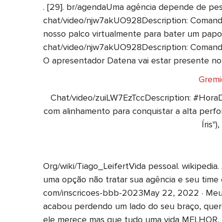
. [29]. br/agendaUma agência depende de pes
chat/video/njw7akUO928Description: Comandan
nosso palco virtualmente para bater um papo
chat/video/njw7akUO928Description: Comandan
O apresentador Datena vai estar presente n
Gremio
Chat/video/zuiLW7EzTccDescription: #Hor
com alinhamento para conquistar a alta perfor
Íris"
Org/wiki/Tiago_LeifertVida pessoal. wikipedi
uma opção não tratar sua agência e seu time c
com/inscricoes-bbb-2023May 22, 2022 · Meu pa
acabou perdendo um lado do seu braço, quero
ele merece mas que tudo uma vida MELHOR, B