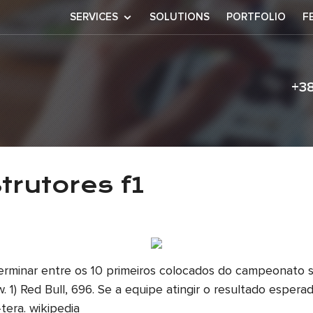
SERVICES
SOLUTIONS
PORTFOLIO
F
+3
construtores 
rutores f1
rminar entre os 10 primeiros colocados do campeonato s
1) Red Bull, 696. Se a equipe atingir o resultado espera
-tera. wikipedia