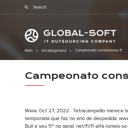
Campeonato construtores f1
Main
Uncategorized
Campeonato 
Campeonato const
Www. Oct 27, 2022 · Tetracampeão merece te
temporada que faz no ano de despedida. www. 
Bull e seu 11º no geral. net/f1/f1-alfa-romeo-so