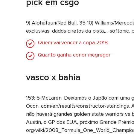
pick em csgo
9) AlphaTauri/Red Bull, 35 10) Williams/Merced
exclusivas, dados diretos da pista,. . softonic
Quem vai vencer a copa 2018
Quanto ganha conor mcgregor
vasco x bahia
153: 5 McLaren. Deixamos o Japão com uma g
Ocon. com/en/results/constructor-standings.
não haverá grandes golden state warriors vs b
Austin, o GP dos EUA, próximo Grande Prémio,
org/wiki/2008_Formula_One_World_Champion