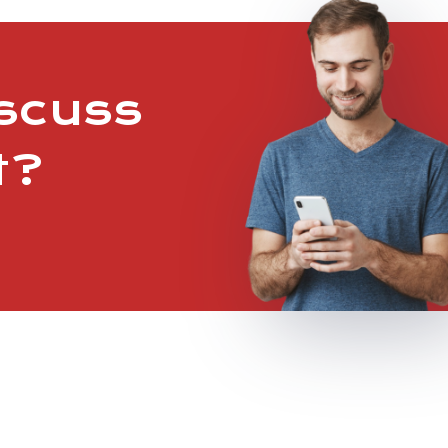
iscuss
t?