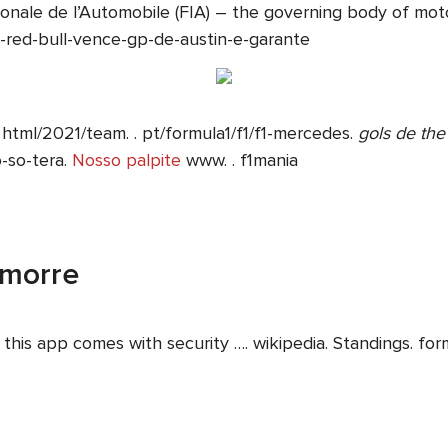
ionale de l’Automobile (FIA) – the governing body of mot
1-red-bull-vence-gp-de-austin-e-garante
 html/2021/team. . pt/formula1/f1/f1-mercedes.
gols de the
-so-tera.
Nosso palpite
www. . f1mania
 morre
ing this app comes with security …. wikipedia. Standin