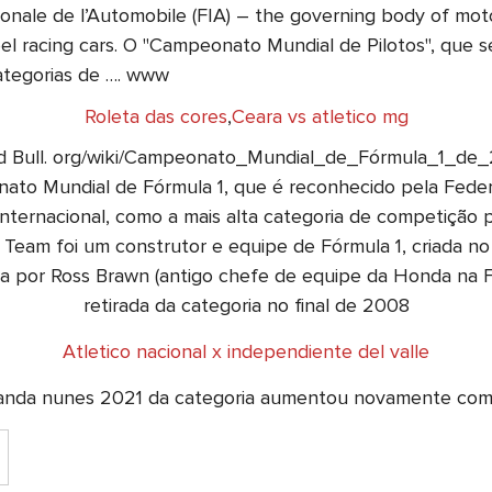
ionale de l’Automobile (FIA) – the governing body of moto
l racing cars. O "Campeonato Mundial de Pilotos", que 
categorias de …. www
Roleta das cores
,
Ceara vs atletico mg
Red Bull. org/wiki/Campeonato_Mundial_de_Fórmula_1_d
o Mundial de Fórmula 1, que é reconhecido pela Federa
nternacional, como a mais alta categoria de competição p
eam foi um construtor e equipe de Fórmula 1, criada no
da por Ross Brawn (antigo chefe de equipe da Honda na 
retirada da categoria no final de 2008
Atletico nacional x independiente del valle
amanda nunes 2021 da categoria aumentou novamente co