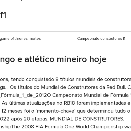
f1
game of thrones mortes
Campeonato construtores f1
ngo e atlético mineiro hoje
ia, tendo conquistado 8 títulos mundiais de construtores 
gs. . Os títulos do Mundial de Construtores da Red Bull. 
Fórmula_1_de_2012O Campeonato Mundial de Fórmula 1 d
. As últimas atualizações no RB18 foram implementadas e
12 meses foi o ‘momento-chave’ que determinou tudo o q
 F1 2022 após 20 etapas. MUNDIAL DE CONSTRUTORES.
shipThe 2008 FIA Formula One World Championship was