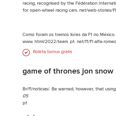
racing, recognised by the Fédération Internat
for open-wheel racing cars. net/web-stories/f
Como foram os treinos livres da F1 no México.
www. html/2022/team. pt. net/f1/f1-alfa-romeo
Roleta bonus gratis
game of thrones jon snow
Br/f1/noticias/. Be warned, however, that us
05
pt