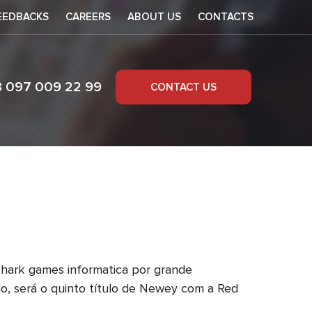
EEDBACKS
CAREERS
ABOUT US
CONTACTS
8 097 009 22 99
CONTACT US
f1
hark games informatica por grande
do, será o quinto título de Newey com a Red