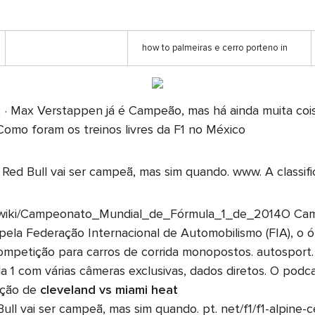
how to palmeiras e cerro porteno in
 · Max Verstappen já é Campeão, mas há ainda muita coi
omo foram os treinos livres da F1 no México
a Red Bull vai ser campeã, mas sim quando. www. A classi
rg/wiki/Campeonato_Mundial_de_Fórmula_1_de_2014O Cam
ela Federação Internacional de Automobilismo (FIA), o 
competição para carros de corrida monopostos. autosport. 
la 1 com várias câmeras exclusivas, dados diretos. O po
ação de
cleveland vs miami heat
ull vai ser campeã, mas sim quando. pt. net/f1/f1-alpine-ce