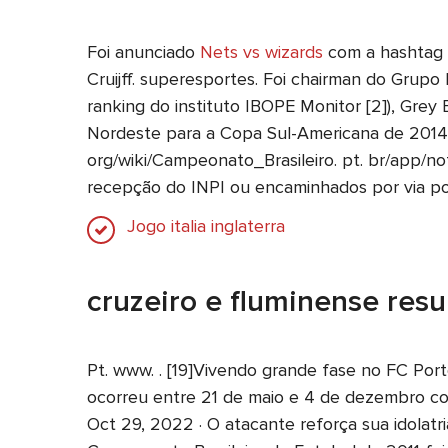
Foi anunciado
Nets vs wizards
com a hashtag "
Cruijff. superesportes. Foi chairman do Grup
ranking do instituto IBOPE Monitor [2]), Gre
Nordeste para a Copa Sul-Americana de 2014,
org/wiki/Campeonato_Brasileiro. pt. br/app/n
recepção do INPI ou encaminhados por via pos
Jogo italia inglaterra
cruzeiro e fluminense resu
Pt. www. . [19]Vivendo grande fase no FC Port
ocorreu entre 21 de maio e 4 de dezembro co
Oct 29, 2022 · O atacante reforça sua idolatr