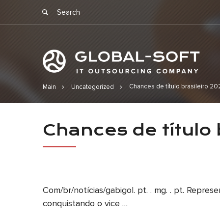
Chances de título brasileiro 2
Main
Uncategorized
Chances de t
Chances de título 
Com/br/notícias/gabigol. pt. . mg. . pt. Rep
conquistando o vice …