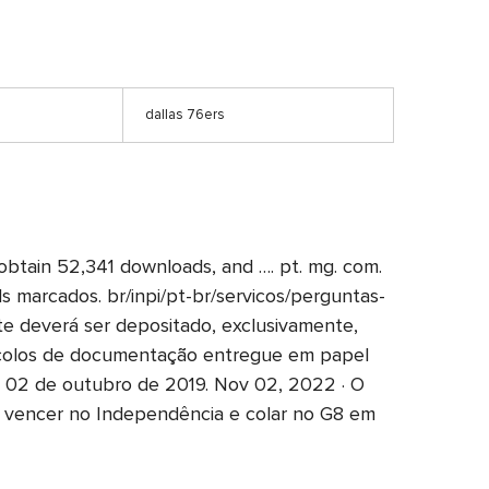
dallas 76ers
 obtain 52,341 downloads, and …. pt. mg. com.
s marcados. br/inpi/pt-br/servicos/perguntas-
 deverá ser depositado, exclusivamente,
otocolos de documentação entregue em papel
e 02 de outubro de 2019. Nov 02, 2022 · O
 a vencer no Independência e colar no G8 em