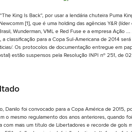
The King Is Back", por usar a lendária chuteira Puma Ki
o Newcomm [1], que é uma holding das agências Y&R (líde
y Brasil, Wunderman, VML e Red Fuse e a empresa Ação ….
 a classificação para a Copa Sul-Americana de 2014 ser
oticias/. Os protocolos de documentação entregue em pa
tal) estão suspensos pela Resolução INPI nº 251, de 02 
ltado
o, Danilo foi convocado para a Copa América de 2015, por
m o mesmo regulamento dos anos anteriores, quando foi
ia com mais um título de Libertadores e recorde de gols m