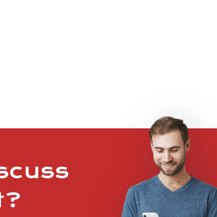
iscuss
t?