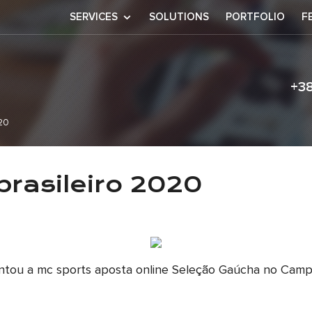
SERVICES
SOLUTIONS
PORTFOLIO
F
+3
020
ítulo brasileir
brasileiro 2020
resentou a mc sports aposta online Seleção Gaúcha no Cam