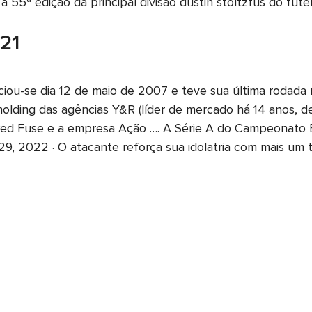
 55ª edição da principal divisão dustin stoltzfus do futeb
021
ciou-se dia 12 de maio de 2007 e teve sua última rodada
lding das agências Y&R (líder de mercado há 14 anos, de
Red Fuse e a empresa Ação …. A Série A do Campeonato Br
t 29, 2022 · O atacante reforça sua idolatria com mais um 