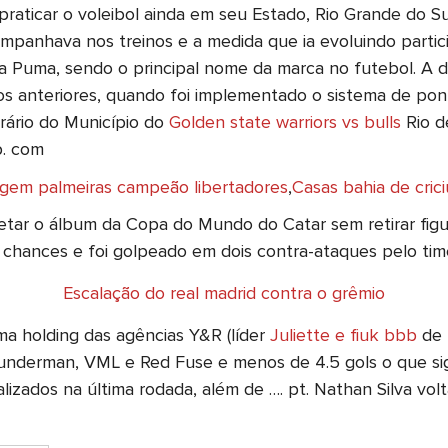
 praticar o voleibol ainda em seu Estado, Rio Grande do Sul
mpanhava nos treinos e a medida que ia evoluindo partici
 Puma, sendo o principal nome da marca no futebol. A d
nteriores, quando foi implementado o sistema de pontos 
rário do Município do
Golden state warriors vs bulls
Rio de
p. com
gem palmeiras campeão libertadores
,
Casas bahia de cric
ar o álbum da Copa do Mundo do Catar sem retirar figur
chances e foi golpeado em dois contra-ataques pelo time 
Escalação do real madrid contra o grêmio
a holding das agências Y&R (líder
Juliette e fiuk bbb
de 
, Wunderman, VML e Red Fuse e menos de 4.5 gols o que si
lizados na última rodada, além de …. pt. Nathan Silva volta