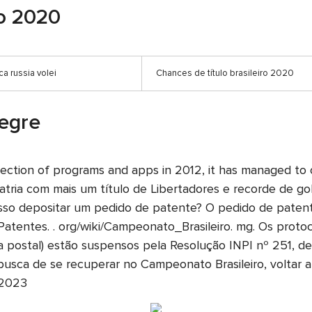
ro 2020
ca russia volei
Chances de título brasileiro 2020
legre
election of programs and apps in 2012, it has managed to
latria com mais um título de Libertadores e recorde de gol
so depositar um pedido de patente? O pedido de patente
e-Patentes. . org/wiki/Campeonato_Brasileiro. mg. Os pr
a postal) estão suspensos pela Resolução INPI nº 251, d
 busca de se recuperar no Campeonato Brasileiro, voltar
 2023