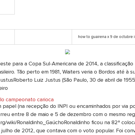
how to guairena x 9 de octubre 
ste para a Copa Sul-Americana de 2014, a classificação
eiro. Tão perto em 1981, Waiters veria o Bordos até à s
stusRoberto Luiz Justus (São Paulo, 30 de abril de 1955)
eiro
elo campeonato carioca
papel (na recepção do INPI ou encaminhados por via pos
orreu entre 8 de maio e 5 de dezembro com o mesmo reg
rg/wiki/Ronaldinho_GaúchoRonaldinho ficou na 82ª coloca
ulho de 2012, que contava com o voto popular. Foi conv