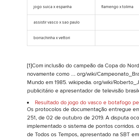
jogo suica x espanha
flamengo x tolima
assistir vasco x sao paulo
borrachinha x vettori
[1]Com inclusão do campeão da Copa do Norde
novamente como …. org/wiki/Campeonato_Brasil
Mundo em 1985. wikipedia. org/wiki/Roberto_Ju
publicitário e apresentador de televisão brasil
Resultado do jogo do vasco e botafogo p
Os protocolos de documentação entregue em 
251, de 02 de outubro de 2019. A disputa oc
implementado o sistema de pontos corridos. o
de Todos os Tempos, apresentado na SBT em j