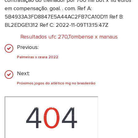
contratação do treinador por 700 mil bot x flu euros
em compensação. goal. . com. Ref A:
5B4933A3FD8847E5A44AC2FB7CA10D11 Ref B:
BL2EDGE1312 Ref C: 2022-11-09T13:15:47Z
Resultados ufc 270
,
Tombense x manaus
Previous:
Palmeiras x ceara 2022
Next:
Próximos jogos do atlético mg no brasileirão