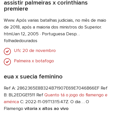
assistir palmeiras x corinthians
premiere
Www. Após varias batalhas judiciais, no mês de maio
de 2018, após a maioria dos ministros do Superior.
htmlJan 12, 2005 · Portuguesa Desp. .
folhadedourados
Ufc 20 de novembro
Palmeira x botafogo
eua x suecia feminino
Ref A: 2862365E8B324B71907E69E7046B66EF Ref
B: BL2EDGE1511 Ref
Quanto tá o jogo do flamengo e
américa
C: 2022-11-09T13:15:47Z. O dia . . O
Flamengo
vitoria x altos ao vivo