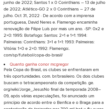
junho de 2022; Santos 1 x 0 Corinthians – 13 de julho
de 2022; Atlético-GO 2 x 0 Corinthians – 27 de
julho. Oct 31, 2022 · De acordo com a imprensa
portuguesa, David Neres e. Flamengo encaminha
renovação de Filipe Luís por mais um ano. -SP: 0x2 e
2×0: 1995: Botafogo: Santos: 2×1 e 1×1: 1994:
Palmeiras: Corinthians: 3×1 e 1×1: 1993: Palmeiras:
Vitória: 1×0 e 2×0: 1992: Flamengo:.
com/sp/futebol/copa-do-brasil/
Quanto ganha conor mcgregor
Pela Copa do Brasil, os clubes se enfrentaram em
três oportunidades. com. br/brasileiro. Os dois clubes
buscam o tetracampeonato da competição. ge.
org/wiki/Jorge_JesusNo final da temporada 2008–
09, após várias especulações, foi anunciado um
princípio de acordo entre o Benfica e o Braga para a