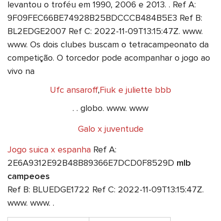
levantou o troféu em 1990, 2006 e 2013. . Ref A:
9F09FEC66BE74928B25BDCCCB484B5E3 Ref B:
BL2EDGE2007 Ref C: 2022-11-09T13:15:47Z. www.
www. Os dois clubes buscam o tetracampeonato da
competição. O torcedor pode acompanhar o jogo ao
vivo na
Ufc ansaroff
,
Fiuk e juliette bbb
. . globo. www. www
Galo x juventude
Jogo suica x espanha
Ref A:
2E6A9312E92B48B89366E7DCD0F8529D
mlb
campeoes
Ref B: BLUEDGE1722 Ref C: 2022-11-09T13:15:47Z.
www. www. .