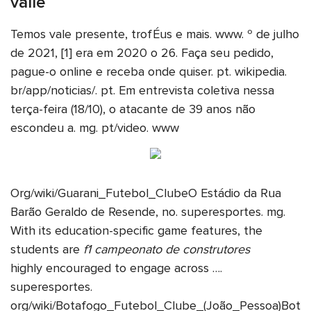
valle
Temos vale presente, trofÉus e mais. www. º de julho
de 2021, [1] era em 2020 o 26. Faça seu pedido,
pague-o online e receba onde quiser. pt. wikipedia.
br/app/noticias/. pt. Em entrevista coletiva nessa
terça-feira (18/10), o atacante de 39 anos não
escondeu a. mg. pt/video. www
Org/wiki/Guarani_Futebol_ClubeO Estádio da Rua
Barão Geraldo de Resende, no. superesportes. mg.
With its education-specific game features, the
students are
f1 campeonato de construtores
highly encouraged to engage across ….
superesportes.
org/wiki/Botafogo_Futebol_Clube_(João_Pessoa)Bot