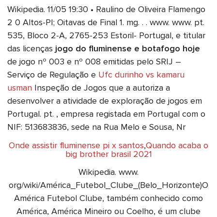
Wikipedia. 11/05 19:30 • Raulino de Oliveira Flamengo
2 0 Altos-PI; Oitavas de Final 1. mg. . . www. www. pt.
535, Bloco 2-A, 2765-253 Estoril- Portugal, e titular
das licenças
jogo do fluminense e botafogo hoje
de jogo nº 003 e nº 008 emitidas pelo SRIJ –
Serviço de Regulação e
Ufc durinho vs kamaru
usman
Inspeção de Jogos que a autoriza a
desenvolver a atividade de exploração de jogos em
Portugal. pt. , empresa registada em Portugal com o
NIF: 513683836, sede na Rua Melo e Sousa, Nr
Onde assistir fluminense pi x santos
,
Quando acaba o
big brother brasil 2021
Wikipedia. www.
org/wiki/América_Futebol_Clube_(Belo_Horizonte)O
América Futebol Clube, também conhecido como
América, América Mineiro ou Coelho, é um clube