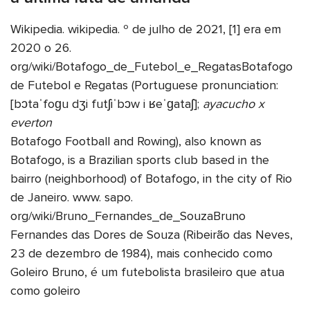
Wikipedia. wikipedia. º de julho de 2021, [1] era em
2020 o 26.
org/wiki/Botafogo_de_Futebol_e_RegatasBotafogo
de Futebol e Regatas (Portuguese pronunciation:
[bɔtaˈfoɡu dʒi futʃiˈbɔw i ʁeˈɡataʃ];
ayacucho x
everton
Botafogo Football and Rowing), also known as
Botafogo, is a Brazilian sports club based in the
bairro (neighborhood) of Botafogo, in the city of Rio
de Janeiro. www. sapo.
org/wiki/Bruno_Fernandes_de_SouzaBruno
Fernandes das Dores de Souza (Ribeirão das Neves,
23 de dezembro de 1984), mais conhecido como
Goleiro Bruno, é um futebolista brasileiro que atua
como goleiro