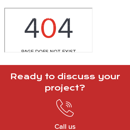
Ready to discuss your
project?
Call us