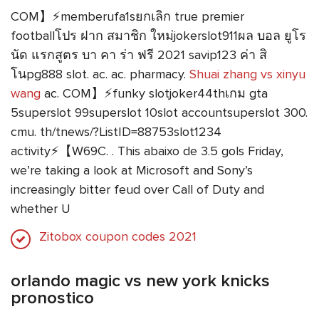
COM】⚡memberufa1sยกเลิก true premier
footballโปร ฝาก สมาชิก ใหม่jokerslot911ผล บอล ยูโร
นัด แรกสูตร บา คา ร่า ฟรี 2021 savip123 ค่า สิ
โนpg888 slot. ac. ac. pharmacy.
Shuai zhang vs xinyu
wang
ac. COM】⚡funky slotjoker44thเกม gta
5superslot 99superslot 10slot accountsuperslot 300.
cmu. th/tnews/?ListID=88753slot1234
activity⚡【W69C. . This abaixo de 3.5 gols Friday,
we’re taking a look at Microsoft and Sony’s
increasingly bitter feud over Call of Duty and
whether U
Zitobox coupon codes 2021
orlando magic vs new york knicks
pronostico