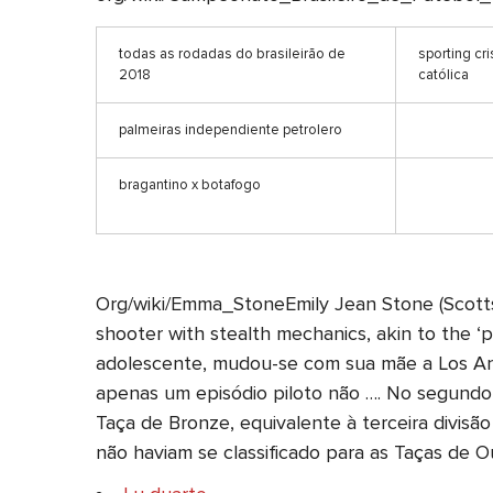
todas as rodadas do brasileirão de
sporting cri
2018
católica
palmeiras independiente petrolero
bragantino x botafogo
Org/wiki/Emma_StoneEmily Jean Stone (Scottsda
shooter with stealth mechanics, akin to the ‘
adolescente, mudou-se com sua mãe a Los Ange
apenas um episódio piloto não …. No segundo
Taça de Bronze, equivalente à terceira divis
não haviam se classificado para as Taças de O