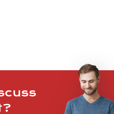
iscuss
t?