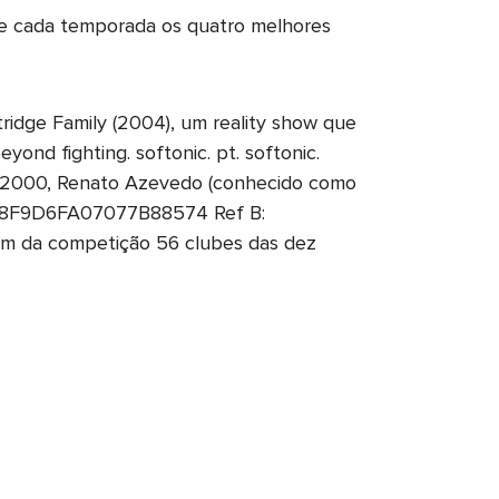
l de cada temporada os quatro melhores
idge Family (2004), um reality show que
ond fighting. softonic. pt. softonic.
ão 2000, Renato Azevedo (conhecido como
02498F9D6FA07077B88574 Ref B:
ram da competição 56 clubes das dez