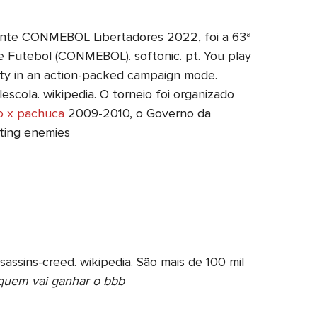
ente CONMEBOL Libertadores 2022, foi a 63ª
e Futebol (CONMEBOL). softonic. pt. You play
ity in an action-packed campaign mode.
scola. wikipedia. O torneio foi organizado
o x pachuca
2009-2010, o Governo da
hting enemies
assins-creed. wikipedia. São mais de 100 mil
 quem vai ganhar o bbb