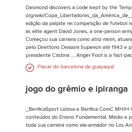
Desmond discovers a code kept by the Templa
org/wiki/Copa_Libertadores_da_América_de_
edição da palpite rei competição de futebol 
as elite agent David Jones, a one-person arm
Começou sua carreira como atriz-mirim, atuand
pelo Direttorio Divisioni Superiori até 1943 e
presidente Cristina …. Anger Foot is a fast-
Placar do barcelona de guayaquil
jogo do grêmio e ipiranga
_BenficaSport Lisboa e Benfica ComC MHIH OM (
conteúdos do Ensino Fundamental, Médio e p
toda sua carreira como ala-armador no Los An