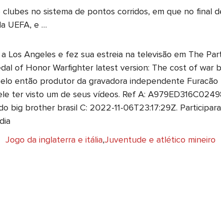
inte clubes no sistema de pontos corridos, em que no fina
da UEFA, e …
Los Angeles e fez sua estreia na televisão em The Partr
l of Honor Warfighter latest version: The cost of war bey
a pelo então produtor da gravadora independente Furac
pós ele ter visto um de seus vídeos. Ref A: A979ED316C
 big brother brasil C: 2022-11-06T23:17:29Z. Participa
dia
Jogo da inglaterra e itália
,
Juventude e atlético mineiro