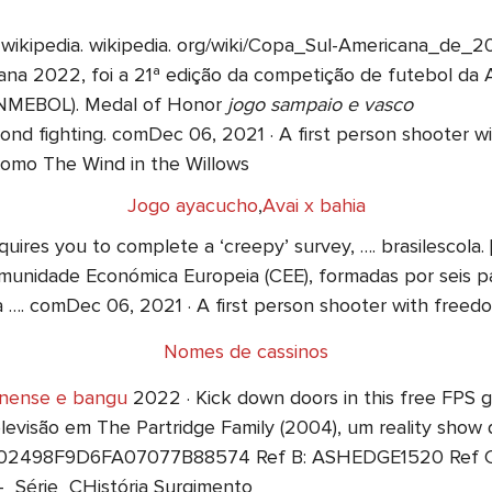
wikipedia. wikipedia. org/wiki/Copa_Sul-Americana_de
a 2022, foi a 21ª edição da competição de futebol da A
ONMEBOL). Medal of Honor
jogo sampaio e vasco
yond fighting. comDec 06, 2021 · A first person shooter 
como The Wind in the Willows
Jogo ayacucho
,
Avai x bahia
quires you to complete a ‘creepy’ survey, …. brasilescol
unidade Económica Europeia (CEE), formadas por seis paí
 …. comDec 06, 2021 · A first person shooter with freed
Nomes de cassinos
inense e bangu
2022 · Kick down doors in this free FPS
elevisão em The Partridge Family (2004), um reality show
16C02498F9D6FA07077B88574 Ref B: ASHEDGE1520 Ref C:
-_Série_CHistória Surgimento