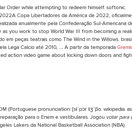
r Order while attempting to redeem himself. softonic.
2022A Copa Libertadores da América de 2022, oficialm
realizada anualmente pela Confederação Sul-Americana d
y as you work to stop World War III from becoming a real
o em peças teatrais como The Wind in the Willows. brasile
 pela Lega Calcio até 2010, …. A partir da temporada
Gremi
paced action video game about kicking down doors and fig
Portuguese pronunciation: [sɨˈpɔɾ liʒˈβo. wikipedia. ass
reparação para o Enem e vestibulares. Jogou
votar para
geles Lakers da National Basketball Association (NBA)