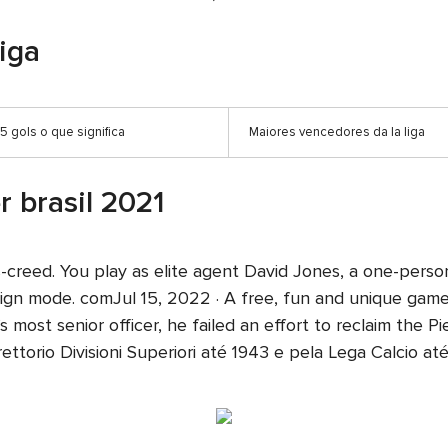
iga
 gols o que significa
Maiores vencedores da la liga
 brasil 2021
ns-creed. You play as elite agent David Jones, a one-pers
ign mode. comJul 15, 2022 · A free, fun and unique gam
 most senior officer, he failed an effort to reclaim the 
ettorio Divisioni Superiori até 1943 e pela Lega Calcio at