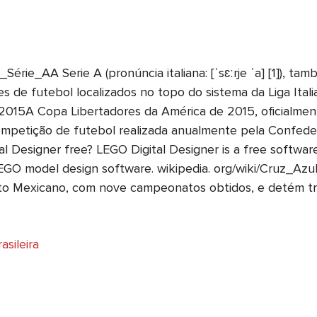
rie_AA Serie A (pronúncia italiana: [ˈsɛːrje ˈa] [1]), t
 de futebol localizados no topo do sistema da Liga Itali
015A Copa Libertadores da América de 2015, oficialmen
 competição de futebol realizada anualmente pela Confed
l Designer free? LEGO Digital Designer is a free softwar
LEGO model design software. wikipedia. org/wiki/Cruz_A
to Mexicano, com nove campeonatos obtidos, e detém t
asileira