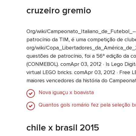
cruzeiro gremio
Org/wiki/Campeonato_Italiano_de_Futebol_–_Sé
patrocínio da TIM, é uma competição de clubes
org/wiki/Copa_Libertadores_da_América_de_2
questões de patrocínio, foi a 56ª edição da
(CONMEBOL). comApr 03, 2012 · Is Lego Digita
virtual LEGO bricks. comApr 03, 2012 · Free 
maiores vencedores da história do Campeona
Nova iguaçu x boavista
Quantos gols romário fez pela seleção br
chile x brasil 2015