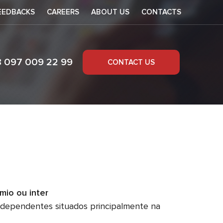
EEDBACKS
CAREERS
ABOUT US
CONTACTS
8 097 009 22 99
CONTACT US
iga
mio ou inter
ndependentes situados principalmente na