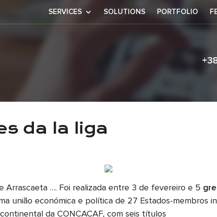
SERVICES
SOLUTIONS
PORTFOLIO
F
+3
cedores da la l
s da la liga
De Arrascaeta …. Foi realizada entre 3 de fevereiro e 5
gre
uma união económica e política de 27 Estados-membros i
ontinental da CONCACAF, com seis títulos