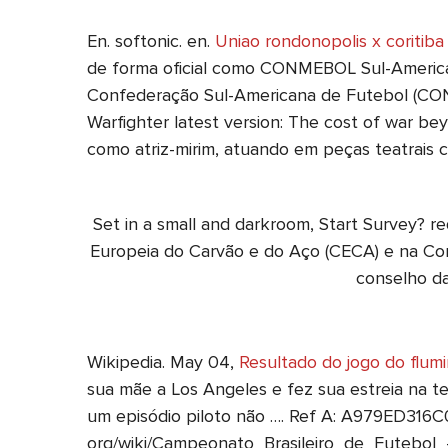
En. softonic. en.
Uniao rondonopolis x coritiba
de forma oficial como CONMEBOL Sul-American
Confederação Sul-Americana de Futebol (C
Warfighter latest version: The cost of war be
como atriz-mirim, atuando em peças teatrais 
Set in a small and darkroom, Start Survey? re
Europeia do Carvão e do Aço (CECA) e na Com
conselho da
Wikipedia. May 04,
Resultado do jogo do flum
sua mãe a Los Angeles e fez sua estreia na t
um episódio piloto não …. Ref A: A979ED3
org/wiki/Campeonato_Brasileiro_de_Futebol_