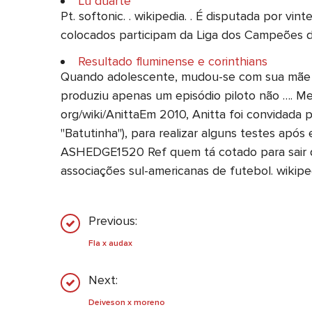
Lu duarte
Pt. softonic. . wikipedia. . É disputada por v
colocados participam da Liga dos Campeões 
Resultado fluminense e corinthians
Quando adolescente, mudou-se com sua mãe a 
produziu apenas um episódio piloto não …. Meda
org/wiki/AnittaEm 2010, Anitta foi convidad
"Batutinha"), para realizar alguns testes a
ASHEDGE1520 Ref quem tá cotado para sair do
associações sul-americanas de futebol. wikipe
Previous:
Fla x audax
Next:
Deiveson x moreno