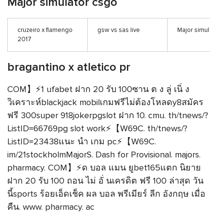
Major simulator csgo
cruzeiro x flamengo
gsw vs sas live
Major simulat
2017
bragantino x atletico pr
COM】⚡1 ufabet ฝาก 20 รับ 100ซาน ต ง ลู่ เนิ่ ง
วิเคราะห์blackjack mobilเกมฟรีไม่ต้องโหลดy8สมัคร
ฟรี 300super 918jokerpgslot ฝาก 10. cmu. th/tnews/?
ListID=66769pg slot work⚡【W69C. th/tnews/?
ListID=23438แนะ นํา เกม pc⚡【W69C.
im/21stockholmMajorS. Dash for Provisional. majors.
pharmacy. COM】⚡ด บอล แมน ยูbet165แตก นิยาย
ฝาก 20 รับ 100 ถอน ไม่ อั่ นเครดิต ฟรี 100 ล่าสุด วัน
นี้sports ร้อยเอ็ดเช็ค ผล บอล พรีเมียร์ ลีก อังกฤษ เมื่อ
คืน. www. pharmacy. ac