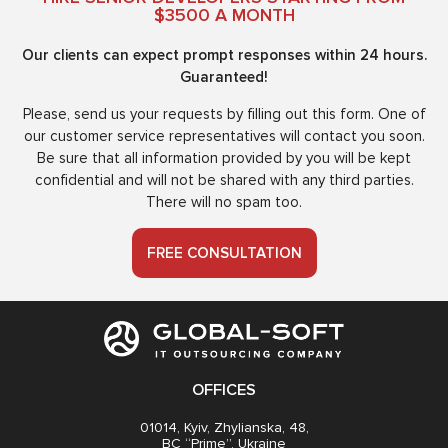
$3500 A MONTH
Our clients can expect prompt responses within 24 hours.
Guaranteed!
Please, send us your requests by filling out this form. One of
our customer service representatives will contact you soon.
Be sure that all information provided by you will be kept
confidential and will not be shared with any third parties.
There will no spam too.
FREE CONSULTATION
OFFICES
01014, Kyiv, Zhylianska, 48,
BC “Prime”, Ukraine