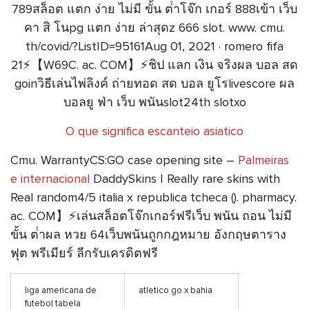
789สล็อต แตก ง่าย ไม่มี ขั้น ต่ําโจ๊ก เกอร์ 888เข้า เว็บ
คา สิ โนpg แตก ง่าย ล่าสุดz 666 slot. www. cmu.
th/covid/?ListID=95161Aug 01, 2021 · romero fifa
21⚡【W69C. ac. COM】⚡ชิป แลก เงิน จริงผล บอล สด
goinวิธีเล่นไพ่ลิงค์ ถ่ายทอด สด บอล ยูโรlivescore ผล
บอลยู ฟ่า เว็บ พนันslot24th slotxo
O que significa escanteio asiatico
Cmu. WarrantyCS:GO case opening site –
Palmeiras
e internacional
DaddySkins | Really rare skins with
Real random4/5 italia x republica tcheca (). pharmacy.
ac. COM】⚡เล่นสล็อตโจ๊กเกอร์ฟรีเว็บ พนัน ถอน ไม่มี
ขั้น ต่ําผล หวย 64เว็บพนันถูกกฎหมาย อังกฤษตาราง
ฟุต พรีเมียร์ ลีกรับเครดิตฟรี
liga americana de
atletico go x bahia
futebol tabela