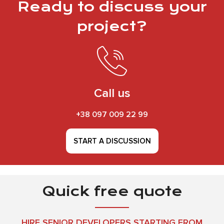
Ready to discuss your
project?
Call us
+38 097 009 22 99
START A DISCUSSION
Quick free quote
HIRE SENIOR DEVELOPERS STARTING FROM