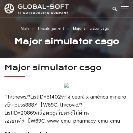
Major simulator csgo
Main
Uncategorized
Major simulator csgo
Major simulator csgo
Th/tnews/?ListID=51402ทาง ceará x américa mineiro
เข้า puss888⚡【W69C. th/covid/?
ListID=20869สล็อตpgเว็บตรงไม่ผ่าน
เอเย่นต์⚡【W69C. www. cmu. pharmacy. cmu. cmu