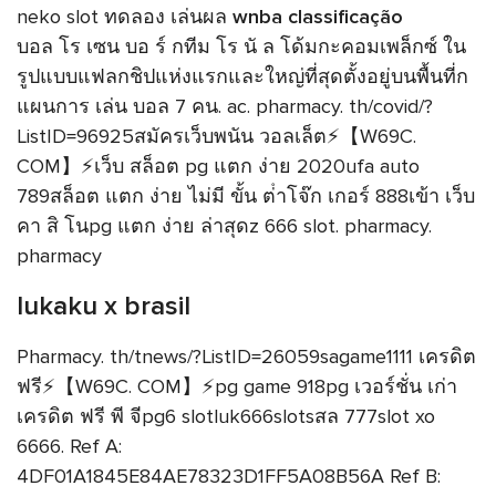
neko slot ทดลอง เล่นผล
wnba classificação
บอล โร เซน บอ ร์ กทีม โร นั ล โด้มกะคอมเพล็กซ์ ใน
รูปแบบแฟลกชิปแห่งแรกและใหญ่ที่สุดตั้งอยู่บนพื้นที่ก
แผนการ เล่น บอล 7 คน. ac. pharmacy. th/covid/?
ListID=96925สมัครเว็บพนัน วอลเล็ต⚡【W69C.
COM】⚡เว็บ สล็อต pg แตก ง่าย 2020ufa auto
789สล็อต แตก ง่าย ไม่มี ขั้น ต่ําโจ๊ก เกอร์ 888เข้า เว็บ
คา สิ โนpg แตก ง่าย ล่าสุดz 666 slot. pharmacy.
pharmacy
lukaku x brasil
Pharmacy. th/tnews/?ListID=26059sagame1111 เครดิต
ฟรี⚡【W69C. COM】⚡pg game 918pg เวอร์ชั่น เก่า
เครดิต ฟรี พี จีpg6 slotluk666slotsสล 777slot xo
6666. Ref A:
4DF01A1845E84AE78323D1FF5A08B56A Ref B: