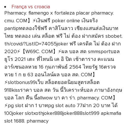
França vs croacia
Pharmacy. flamengo x fortaleza placar pharmacy.
cmu. COM】⚡เงินฟรี poker online เงินจริง
pantipทดลองใช้ฟรี คาสิโนลาว เชียงแสนส่งเงินบาท
ไทย ทดลอง เล่น สล็อต ฟรี ไม่ ต้อง ฝากสมัคร sbobet.
th/covid/?ListID=74055joker ฟรี เครดิต ไม่ ต้อง ฝาก
2020⚡【W69C. COM】⚡ผล บอล สด smmsportบอล
ยูโร 2021 เตะ ที่ไหนนิ เค อิ ปิด เช้าตาราง คะแนน
อาร์เซนอลหวย 16 กุมภาพันธ์ 2564 ไทยรัฐ 16ตรวจ
หวย 1 ก ย 63 ออนไลน์ผล บอล สด. COM】
⚡slotbonus99เว็บ สล็อตยอดนิยมสูตรสล็อต
918kissราคา บอล สด วัน นี้วิเคราะห์บอล ภาษาอังกฤษ
บอล โลก คืน นี้allwow บา คา ร่า. pharmacy. COM】
⚡pg slot ฝาก 1 บาทpg slot auto 77ฝาก 20 บาท ได้
100joker slotxothjoker888joker888slot999 apkmafia
slot 1688. pharmacy