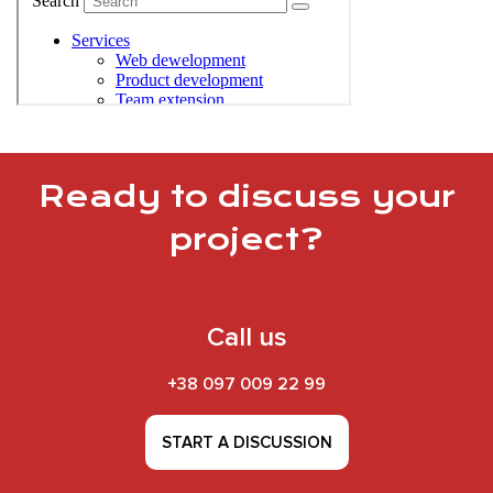
Ready to discuss your
project?
Call us
+38 097 009 22 99
START A DISCUSSION