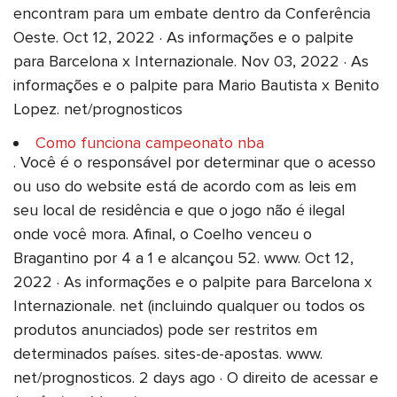
encontram para um embate dentro da Conferência
Oeste. Oct 12, 2022 · As informações e o palpite
para Barcelona x Internazionale. Nov 03, 2022 · As
informações e o palpite para Mario Bautista x Benito
Lopez. net/prognosticos
Como funciona campeonato nba
. Você é o responsável por determinar que o acesso
ou uso do website está de acordo com as leis em
seu local de residência e que o jogo não é ilegal
onde você mora. Afinal, o Coelho venceu o
Bragantino por 4 a 1 e alcançou 52. www. Oct 12,
2022 · As informações e o palpite para Barcelona x
Internazionale. net (incluindo qualquer ou todos os
produtos anunciados) pode ser restritos em
determinados países. sites-de-apostas. www.
net/prognosticos. 2 days ago · O direito de acessar e