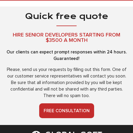
Quick free quote
HIRE SENIOR DEVELOPERS STARTING FROM
$3500 A MONTH
Our clients can expect prompt responses within 24 hours.
Guaranteed!
Please, send us your requests by filling out this form. One of
our customer service representatives will contact you soon.
Be sure that all information provided by you will be kept
confidential and will not be shared with any third parties.
There will no spam too.
FREE CONSULTATION