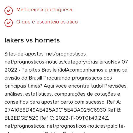
Madureira x portuguesa
O que é escanteio asiatico
lakers vs hornets
Sites-de-apostas. net/prognosticos.
net/prognosticos-noticias/category/brasileiraoNov 07,
2022 · Palpites Brasileirão!Acompanhamos a principal
divisão do Brasil! Procurando prognósticos dos
principais times? Aqui você encontra tudo! Previsões,
análises, estatísticas, comparações de cotações e
conselhos para apostar certo com sucesso. Ref A:
27A10B8D49AE425A9C15E4DA025C6930 Ref B:
BL2EDGE1520 Ref C: 2022-11-09T01:49:24Z.
net/prognosticos. net/prognosticos-noticias/palpite-