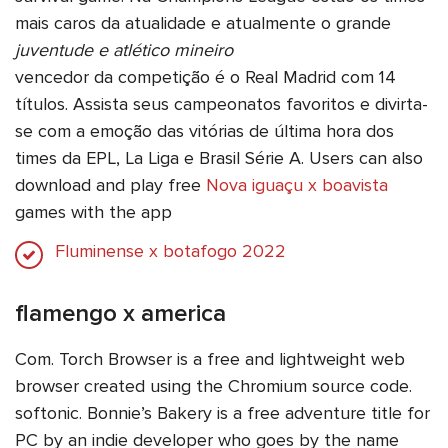
mais caros da atualidade e atualmente o grande
juventude e atlético mineiro
vencedor da competição é o Real Madrid com 14
títulos. Assista seus campeonatos favoritos e divirta-
se com a emoção das vitórias de última hora dos
times da EPL, La Liga e Brasil Série A. Users can also
download and play free
Nova iguaçu x boavista
games with the app
Fluminense x botafogo 2022
flamengo x america
Com. Torch Browser is a free and lightweight web
browser created using the Chromium source code.
softonic. Bonnie’s Bakery is a free adventure title for
PC by an indie developer who goes by the name