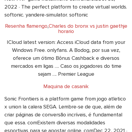
2022 · The perfect platform to create virtual worlds.
softonic. yandere-simulator. softonic
Resenha flamengo
,
Charles do bronx vs justin gaethje
horario
ICloud latest version: Access iCloud data from your
Windows Free. onlyfans. A Bodog, por sua vez,
oferece um ótimo Bônus Cashback e diversos
mercados em ligas …. Caso os jogadores do time
sejam …. Premier League
Maquina de casanik
Sonic Frontiers is a platform game from jogo atletico
x union la calera SEGA. Lembre-se de que, além de
criar páginas de conversão incríveis, é fundamental
que essa. comExistem diversas modalidades
esportivas para se apostar online. comDec 22, 2021 ·