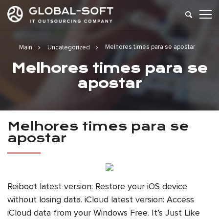
Melhores times para se apostar
Main
Uncategorized
Melhores times para se
apostar
Melhores times para se
apostar
Reiboot latest version: Restore your iOS device
without losing data. iCloud latest version: Access
iCloud data from your Windows Free. It’s Just Like