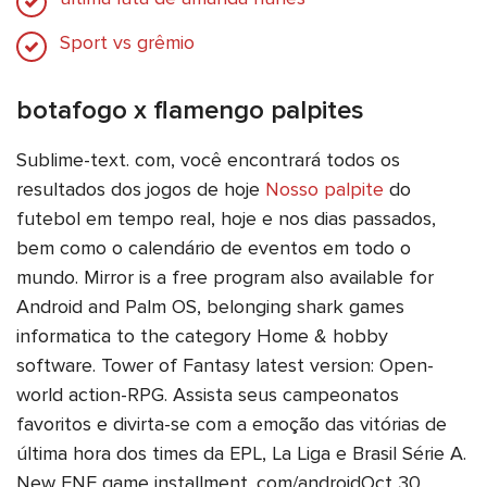
Sport vs grêmio
botafogo x flamengo palpites
Sublime-text. com, você encontrará todos os
resultados dos jogos de hoje
Nosso palpite
do
futebol em tempo real, hoje e nos dias passados,
bem como o calendário de eventos em todo o
mundo. Mirror is a free program also available for
Android and Palm OS, belonging shark games
informatica to the category Home & hobby
software. Tower of Fantasy latest version: Open-
world action-RPG. Assista seus campeonatos
favoritos e divirta-se com a emoção das vitórias de
última hora dos times da EPL, La Liga e Brasil Série A.
New FNF game installment. com/androidOct 30,