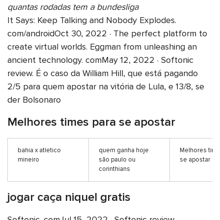
quantas rodadas tem a bundesliga
It Says: Keep Talking and Nobody Explodes.
com/androidOct 30, 2022 · The perfect platform to
create virtual worlds. Eggman from unleashing an
ancient technology. comMay 12, 2022 · Softonic
review. É o caso da William Hill, que está pagando
2/5 para quem apostar na vitória de Lula, e 13/8, se
der Bolsonaro
Melhores times para se apostar
bahia x atletico
quem ganha hoje
Melhores time
mineiro
são paulo ou
se apostar
corinthians
jogar caça niquel gratis
Softonic. comJul 15, 2022 · Softonic review. .