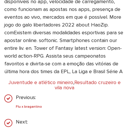
disponíveis no app, velocidade de carregamento,
como funcionam as apostas nos apps, presença de
eventos ao vivo, mercados em que é possível. More
jogo do galo libertadores 2022 about HaoZip.
comExistem diversas modalidades esportivas para se
apostar online. softonic. Smartphones contain our
entire liv. en. Tower of Fantasy latest version: Open-
world action-RPG. Assista seus campeonatos
favoritos e divirta-se com a emoção das vitórias de
última hora dos times da EPL, La Liga e Brasil Série A
Juventude e atlético mineiro
,
Resultado cruzeiro e
vila nova
Previous:
Flu x bragantino
Next: