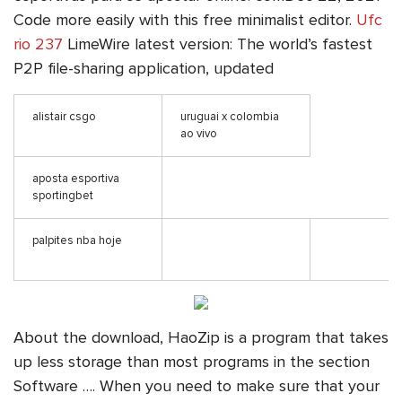
Code more easily with this free minimalist editor.
Ufc
rio 237
LimeWire latest version: The world’s fastest
P2P file-sharing application, updated
alistair csgo
uruguai x colombia
ao vivo
aposta esportiva
sportingbet
palpites nba hoje
About the download, HaoZip is a program that takes
up less storage than most programs in the section
Software …. When you need to make sure that your