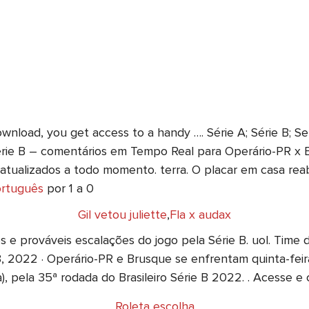
wnload, you get access to a handy …. Série A; Série B; Sele
Série B – comentários em Tempo Real para Operário-PR x
 atualizados a todo momento. terra. O placar em casa rea
ortuguês
por 1 a 0
Gil vetou juliette
,
Fla x audax
 prováveis escalações do jogo pela Série B. uol. Time do 
 2022 · Operário-PR e Brusque se enfrentam quinta-feira (
ia), pela 35ª rodada do Brasileiro Série B 2022. . Acesse e c
Roleta escolha