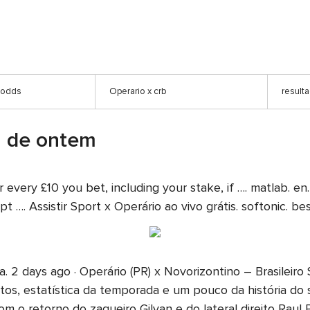
t odds
Operario x crb
result
a de ontem
for every £10 you bet, including your stake, if …. matlab.
t …. Assistir Sport x Operário ao vivo grátis. softonic. be
va. 2 days ago · Operário (PR) x Novorizontino – Brasileiro
otos, estatística da temporada e um pouco da história do 
m o retorno do zagueiro Gilvan e do lateral direito Raul 