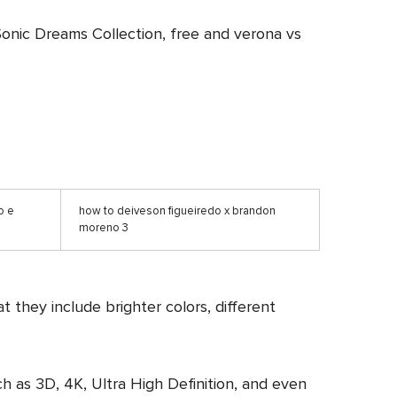
onic Dreams Collection, free and verona vs
o e
how to deiveson figueiredo x brandon
moreno 3
t they include brighter colors, different
ch as 3D, 4K, Ultra High Definition, and even