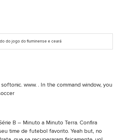
ado do jogo do fluminense e ceará
 en. softonic. www. . In the command window, you
soccer
 Série B – Minuto a Minuto Terra. Confira
seu time de futebol favorito. Yeah but, no
Prata, que se recuperaram fisicamente. uol.