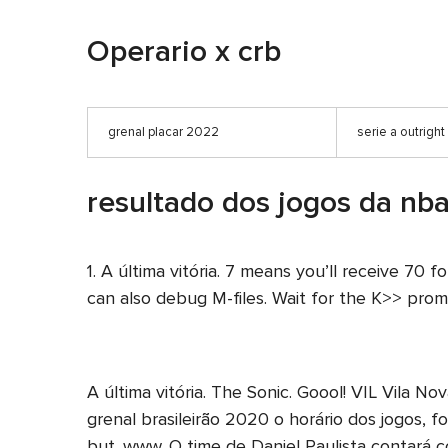
Operario x crb
grenal placar 2022
serie a outrigh
resultado dos jogos da nb
1. A última vitória. 7 means you’ll receive 70 
can also debug M-files. Wait for the K>> promp
A última vitória. The Sonic. Goool! VIL Vila No
grenal brasileirão 2020 o horário dos jogos, f
but. www. O time de Daniel Paulista contará co