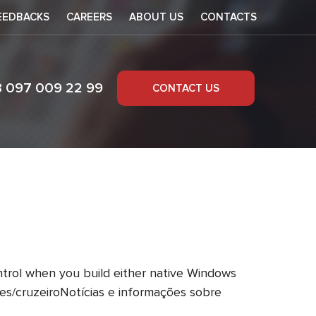
EEDBACKS
CAREERS
ABOUT US
CONTACTS
8 097 009 22 99
CONTACT US
ntrol when you build either native Windows
tes/cruzeiroNotícias e informações sobre