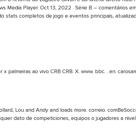
ows Media Player. Oct 13, 2022 · Série B – comentários
o stats completos de jogo e eventos principais, atualiz
r x palmeiras ao vivo CRB CRB. X. www. bbc. . en. carosa
llard, Lou and Andy and loads more. correio. comBeSoccer
quier dato de competiciones, equipos o jugadores a nivel 