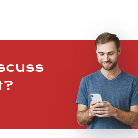
iscuss
t?