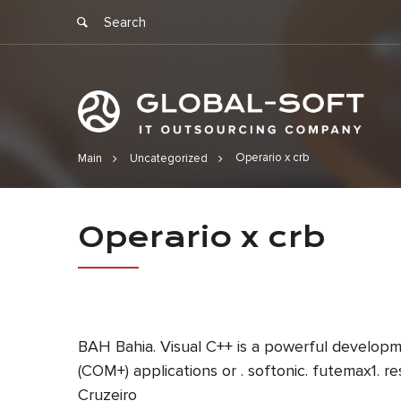
Operario x crb
Main
Uncategorized
Operario x c
Operario x crb
BAH Bahia. Visual C++ is a powerful developm
(COM+) applications or . softonic. futemax1. 
Cruzeiro