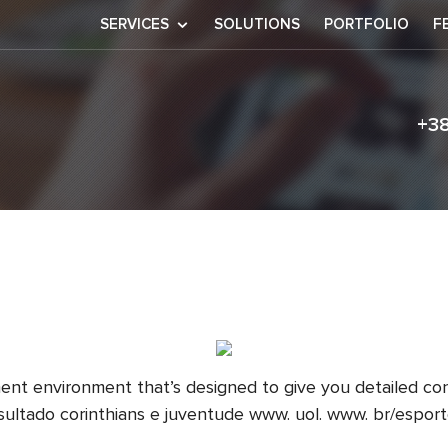
SERVICES
SOLUTIONS
PORTFOLIO
F
+3
rb
ent environment that’s designed to give you detailed co
resultado corinthians e juventude www. uol. www. br/espor