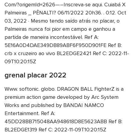
Com/?origemId=2626—–Inscreva-se aqui. Cuiabá X
Palmeiras _ PÊNALTI? 06/11/2022 20h36. . 0:12. Oct
03, 2022 · Mesmo tendo saído atrás no placar, o
Palmeiras nunca foi pior em campo e ganhou a
partida de maneira incontestável. Ref A:
5E16A0D4DAE349DB89ABF6F950D901FE Ref B:
crb x cruzeiro ao vivo BL2EDGE2421 Ref C: 2022-11-
09T10:20:15Z
grenal placar 2022
Www. softonic. globo. DRAGON BALL FighterZ is a
premium action game developed by Arc System
Works and published by BANDAI NAMCO
Entertainment. Ref A:
45DD28BB715048AA948618D8E5623ABB Ref B:
BL2EDGE1319 Ref C: 2022-11-09T10:20:15Z