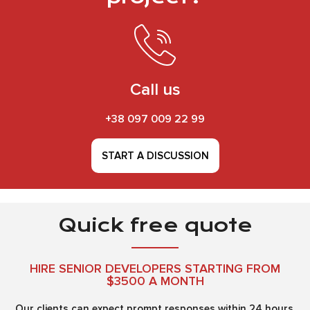
Call us
+38 097 009 22 99
START A DISCUSSION
Quick free quote
HIRE SENIOR DEVELOPERS STARTING FROM
$3500 A MONTH
Our clients can expect prompt responses within 24 hours.