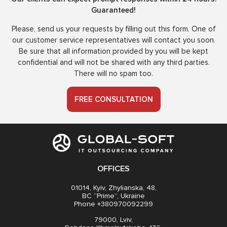
Guaranteed!
Please, send us your requests by filling out this form. One of
our customer service representatives will contact you soon.
Be sure that all information provided by you will be kept
confidential and will not be shared with any third parties.
There will no spam too.
FREE CONSULTATION
OFFICES
01014, Kyiv, Zhylianska, 48,
BC “Prime”, Ukraine
Phone +380970092299
79000, Lviv,