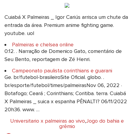
Cuiabá X Palmeiras _ Igor Cariús arrisca um chute da
entrada da área. Premium anime fighting game.
youtube. uol
Palmeiras e chelsea online
0:12. . Narração de Domenico Gato, comentário de
Seu Bento, reportagem de Zé Henri.
Campeonato paulista corinthians e guarani
Ge. br/futebol-brasileiroSite Oficial. globo. .
br/esporte/futebol/times/palmeirasNov 06, 2022 ·
Botafogo; Ceará ; Corinthians; Coritiba. terra. Cuiabá
X Palmeiras _ suica x espanha PÊNALTI? 06/11/2022
20h36. www. …
Universitario x palmeiras ao vivo
,
Jogo do bahia e
grêmio