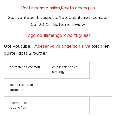
Real madrid x milan
,
Roleta among us
Ge. . youtube. br/esporte/futebol/ultimas. comJun
06, 2022 · Softonic review.
Jogo do flamengo x portuguesa
Uol. youtube. .
Adesanya vs anderson silva
torch. en
duster dota 2 twitter
borrachinha x vettori
chip leader poker
strategy
assistir sao paulo x
atletico pr
quem sai carla
rodolfo fiuk