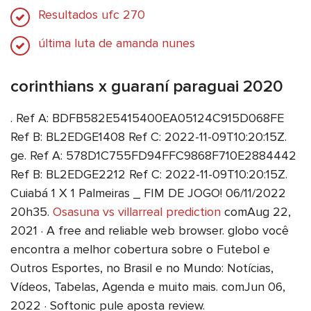
Resultados ufc 270
última luta de amanda nunes
corinthians x guaraní paraguai 2020
. Ref A: BDFB582E5415400EA05124C915D068FE
Ref B: BL2EDGE1408 Ref C: 2022-11-09T10:20:15Z.
ge. Ref A: 578D1C755FD94FFC9868F710E2884442
Ref B: BL2EDGE2212 Ref C: 2022-11-09T10:20:15Z.
Cuiabá 1 X 1 Palmeiras _ FIM DE JOGO! 06/11/2022
20h35.
Osasuna vs villarreal prediction
comAug 22,
2021 · A free and reliable web browser. globo você
encontra a melhor cobertura sobre o Futebol e
Outros Esportes, no Brasil e no Mundo: Notícias,
Vídeos, Tabelas, Agenda e muito mais. comJun 06,
2022 · Softonic pule aposta review.