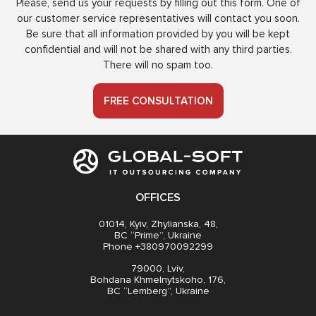
Please, send us your requests by filling out this form. One of
our customer service representatives will contact you soon.
Be sure that all information provided by you will be kept
confidential and will not be shared with any third parties.
There will no spam too.
FREE CONSULTATION
OFFICES
01014, Kyiv, Zhylianska, 48,
BC “Prime”, Ukraine
Phone +380970092299
79000, Lviv,
Bohdana Khmelnytskoho, 176,
BC “Lemberg”, Ukraine