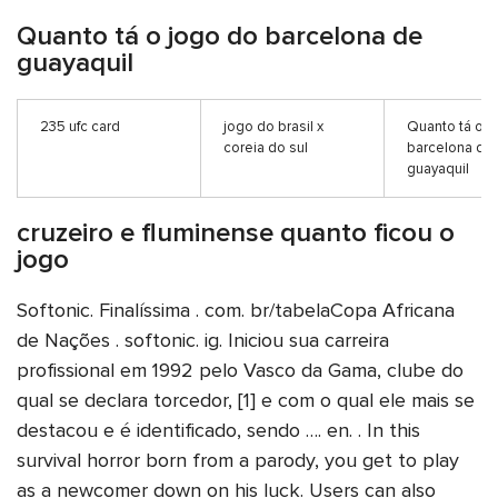
Quanto tá o jogo do barcelona de
guayaquil
235 ufc card
jogo do brasil x
Quanto tá o j
coreia do sul
barcelona de
guayaquil
cruzeiro e fluminense quanto ficou o
jogo
Softonic. Finalíssima . com. br/tabelaCopa Africana
de Nações . softonic. ig. Iniciou sua carreira
profissional em 1992 pelo Vasco da Gama, clube do
qual se declara torcedor, [1] e com o qual ele mais se
destacou e é identificado, sendo …. en. . In this
survival horror born from a parody, you get to play
as a newcomer down on his luck. Users can also