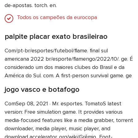
de-apostas. torch. en.
Todos os campeões da eurocopa
palpite placar exato brasileirao
Com/pt-br/esportes/futebol/flame. final sul
americana 2022 br/esporte/flamengo/2022/10/. ge. É
considerado um dos maiores clubes do Brasil e da
América do Sul. com. A first-person survival game. ge
jogo vasco e botafogo
ComSep 08, 2021 · Mr. esportes. TomatoS latest
version: Free simulation game. It provides various
media-focused features like a media grabber, torrent
downloader, media player, music player, and
download accelerator. org/wiki/Grêmio_Foot-