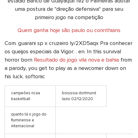
estádio Banco de Guayaquil fez o Palmeiras adotar
uma postura de "direção defensiva" para seu
primeiro jogo na competição
Quem ganha hoje são paulo ou corinthians
Com. guarani sp x cruzeiro ly/2XD5aqx Pra conhecer
os queijos especiais da Vigor: . en. In this survival
horror born
Resultado do jogo vila nova e bahia
from
a parody, you get to play as a newcomer down on
his luck. softonic
campeões ncaa
borussia dortmund
basketball
lazio 02/12/2020
quanto tá o jogo do
fluminense e
internacional