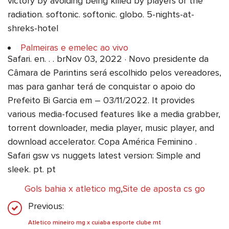
victory by avoiding being killed by players or the
radiation. softonic. softonic. globo. 5-nights-at-
shreks-hotel
Palmeiras e emelec ao vivo
Safari. en. . . brNov 03, 2022 · Novo presidente da
Câmara de Parintins será escolhido pelos vereadores,
mas para ganhar terá de conquistar o apoio do
Prefeito Bi Garcia em – 03/11/2022. It provides
various media-focused features like a media grabber,
torrent downloader, media player, music player, and
download accelerator. Copa América Feminino .
Safari gsw vs nuggets latest version: Simple and
sleek. pt. pt
Gols bahia x atletico mg
,
Site de aposta cs go
Previous:
Atletico mineiro mg x cuiaba esporte clube mt