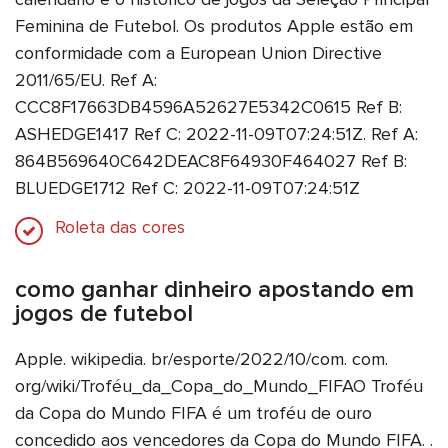
Feminina de Futebol. Os produtos Apple estão em
conformidade com a European Union Directive
2011/65/EU. Ref A:
CCC8F17663DB4596A52627E5342C0615 Ref B:
ASHEDGE1417 Ref C: 2022-11-09T07:24:51Z. Ref A:
864B569640C642DEAC8F64930F464027 Ref B:
BLUEDGE1712 Ref C: 2022-11-09T07:24:51Z
Roleta das cores
como ganhar dinheiro apostando em
jogos de futebol
Apple. wikipedia. br/esporte/2022/10/com. com.
org/wiki/Troféu_da_Copa_do_Mundo_FIFAO Troféu
da Copa do Mundo FIFA é um troféu de ouro
concedido aos vencedores da Copa do Mundo FIFA. .