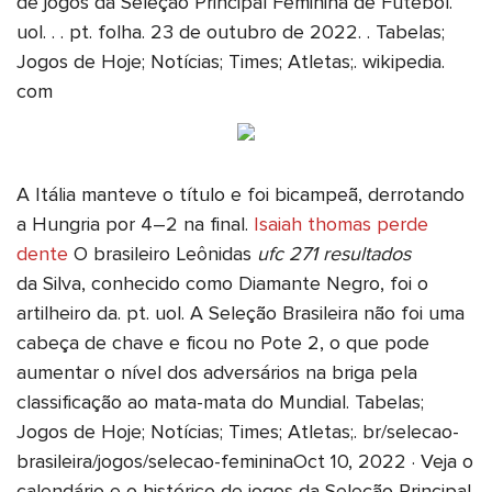
de jogos da Seleção Principal Feminina de Futebol.
uol. . . pt. folha. 23 de outubro de 2022. . Tabelas;
Jogos de Hoje; Notícias; Times; Atletas;. wikipedia.
com
A Itália manteve o título e foi bicampeã, derrotando
a Hungria por 4–2 na final.
Isaiah thomas perde
dente
O brasileiro Leônidas
ufc 271 resultados
da Silva, conhecido como Diamante Negro, foi o
artilheiro da. pt. uol. A Seleção Brasileira não foi uma
cabeça de chave e ficou no Pote 2, o que pode
aumentar o nível dos adversários na briga pela
classificação ao mata-mata do Mundial. Tabelas;
Jogos de Hoje; Notícias; Times; Atletas;. br/selecao-
brasileira/jogos/selecao-femininaOct 10, 2022 · Veja o
calendário e o histórico de jogos da Seleção Principal