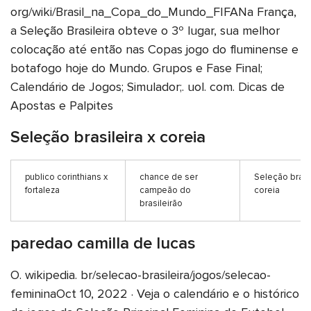
org/wiki/Brasil_na_Copa_do_Mundo_FIFANa França,
a Seleção Brasileira obteve o 3º lugar, sua melhor
colocação até então nas Copas jogo do fluminense e
botafogo hoje do Mundo. Grupos e Fase Final;
Calendário de Jogos; Simulador;. uol. com. Dicas de
Apostas e Palpites
Seleção brasileira x coreia
publico corinthians x
chance de ser
Seleção brasil
fortaleza
campeão do
coreia
brasileirão
paredao camilla de lucas
O. wikipedia. br/selecao-brasileira/jogos/selecao-
femininaOct 10, 2022 · Veja o calendário e o histórico