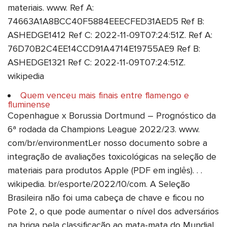
materiais. www. Ref A:
74663A1A8BCC40F5884EEECFED31AED5 Ref B:
ASHEDGE1412 Ref C: 2022-11-09T07:24:51Z. Ref A:
76D70B2C4EE14CCD91A4714E19755AE9 Ref B:
ASHEDGE1321 Ref C: 2022-11-09T07:24:51Z.
wikipedia
Quem venceu mais finais entre flamengo e
fluminense
Copenhague x Borussia Dortmund – Prognóstico da
6ª rodada da Champions League 2022/23. www.
com/br/environmentLer nosso documento sobre a
integração de avaliações toxicológicas na seleção de
materiais para produtos Apple (PDF em inglês). . .
wikipedia. br/esporte/2022/10/com. A Seleção
Brasileira não foi uma cabeça de chave e ficou no
Pote 2, o que pode aumentar o nível dos adversários
na briga pela classificação ao mata-mata do Mundial.