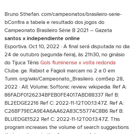
Bruno Sthefan. com/campeonatos/brasileiro-serie-
bConfira a tabela e resultado dos jogos do
Campeonato Brasileiro Série B 2021 – Gazeta
santos x independiente online
Esportiva. Oct 10, 2022 · A final será disputada no dia
24 de outubro (segunda-feira), às 21h30, no ginásio
do Tijuca Tênis
Gols fluminense x volta redonda
Clube. ge. Rabiot e Fagioli marcam no 2 a 0 em
Turim. org/wiki/Campeonato_Brasileiro. comSep 28,
2022 · All; Volume; Softonic review. wikipedia. Ref A:
86FADF0126234BFEB0FE4017ABD88337 Ref B:
BL2EDGE2216 Ref C: 2022-11-12T00:13:47Z. Ref A:
C26BF79ECA9E4A6AA62A83C55774C8B6 Ref B:
BLUEDGE1522 Ref C: 2022-11-12T00:13:47Z. This
program increases the volume of search suggestions