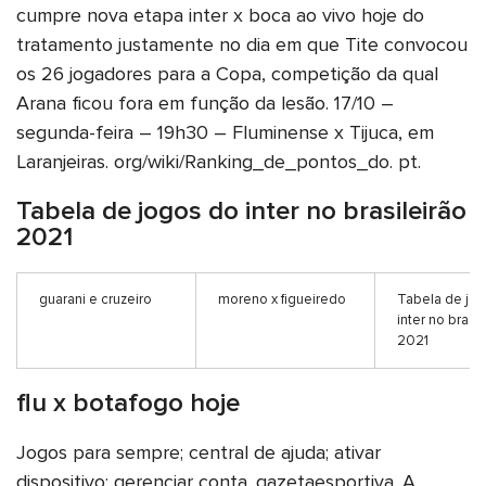
cumpre nova etapa inter x boca ao vivo hoje do
tratamento justamente no dia em que Tite convocou
os 26 jogadores para a Copa, competição da qual
Arana ficou fora em função da lesão. 17/10 –
segunda-feira – 19h30 – Fluminense x Tijuca, em
Laranjeiras. org/wiki/Ranking_de_pontos_do. pt.
Tabela de jogos do inter no brasileirão
2021
guarani e cruzeiro
moreno x figueiredo
Tabela de jo
inter no brasil
2021
flu x botafogo hoje
Jogos para sempre; central de ajuda; ativar
dispositivo; gerenciar conta. gazetaesportiva. A