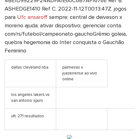
4BE1D99229F24ADFA1E60C6B7AF1676E Ref B:
ASHEDGE1410 Ref C: 2022-11-12T00:13:47Z. jogos
para
Ufc ansaroff
sempre; central de deiveson x
moreno ajuda; ativar dispositivo; gerenciar conta.
com/rs/futebol/campeonato-gauchoGrêmio goleia,
quebra hegemonia do Inter conquista o Gauchão
Feminino
dallas cleveland nba
palmeiras x
juazeirense ao vivo
online
los angeles lakers vs
san antonio spurs
ufc 271 resultados