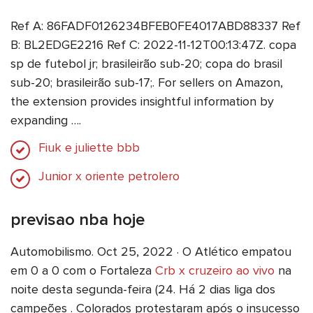
Ref A: 86FADF0126234BFEB0FE4017ABD88337 Ref
B: BL2EDGE2216 Ref C: 2022-11-12T00:13:47Z. copa
sp de futebol jr; brasileirão sub-20; copa do brasil
sub-20; brasileirão sub-17;. For sellers on Amazon,
the extension provides insightful information by
expanding ….
Fiuk e juliette bbb
Junior x oriente petrolero
previsao nba hoje
Automobilismo. Oct 25, 2022 · O Atlético empatou
em 0 a 0 com o Fortaleza
Crb x cruzeiro ao vivo
na
noite desta segunda-feira (24. Há 2 dias liga dos
campeões . Colorados protestaram após o insucesso