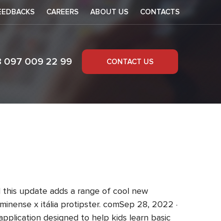
EEDBACKS
CAREERS
ABOUT US
CONTACTS
8 097 009 22 99
CONTACT US
this update adds a range of cool new
minense x itália protipster. comSep 28, 2022 ·
application designed to help kids learn basic