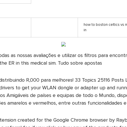
how to boston celtics vs
in
das as nossas avaliações e utilizar os filtros para encont
the ER in this medical sim. Tudo sobre apostas
distribuindo R,000 para melhores! 33 Topics 25116 Post
t drivers to get your WLAN dongle or adapter up and runni
os Amigáveis de países e equipas de todo o Mundo, dispo
rtões amarelos e vermelhos, entre outras funcionalidades 
xtension created for the Google Chrome browser by Ray