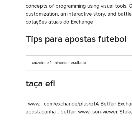
concepts of programming using visual tools. 
customization, an interactive story, and bat
cotações atuais do Exchange
Tips para apostas futebol
cruzeiro e fluminense resultado
taça efl
. www. . com/exchange/plus/ptA Betfair Exch
apostaganha. . betfair. www. json-viewer. Sta