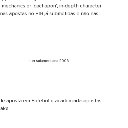
a mechanics or ‘gachapon’, in-depth character
 nas apostas no PIB já submetidas e não nas
inter sulamericana 2008
 de aposta em Futebol ». academiadasapostas.
take