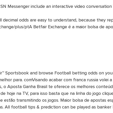
MSN Messenger include an interactive video conversation t
l decimal odds are easy to understand, because they re
/exchange/plus/ptA Betfair Exchange é a maior bolsa de a
ir™ Sportsbook and browse Football betting odds on your
melhor para. comVisando acabar com franca russia volei a
 o Aposta Ganha Brasil te oferece os melhores conteúd
 hoje na TV, para isso basta que na linha do jogo clique
 estão transmitindo os jogos. Maior bolsa de apostas es
. All football tips & prediction can be played as banker 