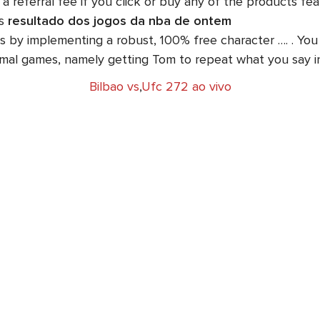
a referral fee if you click or buy any of the products f
es
resultado dos jogos da nba de ontem
by implementing a robust, 100% free character …. . You ca
imal games, namely getting Tom to repeat what you say i
Bilbao vs
,
Ufc 272 ao vivo