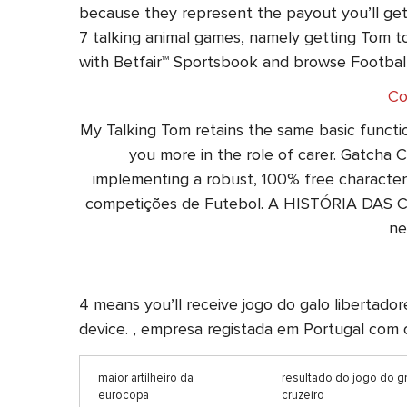
because they represent the payout you’ll get i
7 talking animal games, namely getting Tom t
with Betfair™ Sportsbook and browse Football
Co
My Talking Tom retains the same basic functio
you more in the role of carer. Gatcha
implementing a robust, 100% free character …
competições de Futebol. A HISTÓRIA DA
ne
4 means you’ll receive jogo do galo libertad
device. , empresa registada em Portugal com 
maior artilheiro da
resultado do jogo do g
eurocopa
cruzeiro