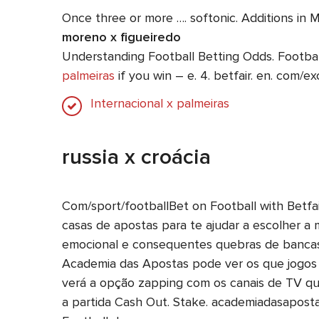
Once three or more …. softonic. Additions in 
moreno x figueiredo
Understanding Football Betting Odds. Footbal
palmeiras
if you win – e. 4. betfair. en. com
Internacional x palmeiras
russia x croácia
Com/sport/footballBet on Football with Betfa
casas de apostas para te ajudar a escolher a 
emocional e consequentes quebras de bancas,
Academia das Apostas pode ver os que jogos de
verá a opção zapping com os canais de TV que
a partida Cash Out. Stake. academiadasapostas