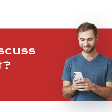
iscuss
t?