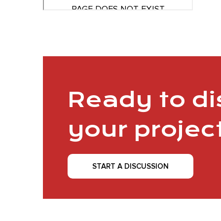
Ready to d
your projec
START A DISCUSSION