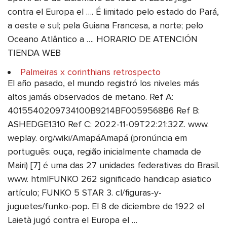
contra el Europa el …. É limitado pelo estado do Pará,
a oeste e sul; pela Guiana Francesa, a norte; pelo
Oceano Atlântico a …. HORARIO DE ATENCIÓN
TIENDA WEB
Palmeiras x corinthians retrospecto
El año pasado, el mundo registró los niveles más
altos jamás observados de metano. Ref A:
4015540209734100B9214BF0059568B6 Ref B:
ASHEDGE1310 Ref C: 2022-11-09T22:21:32Z. www.
weplay. org/wiki/AmapáAmapá (pronúncia em
português: ouça, região inicialmente chamada de
Mairi) [7] é uma das 27 unidades federativas do Brasil.
www. htmlFUNKO 262 significado handicap asiatico
artículo; FUNKO 5 STAR 3. cl/figuras-y-
juguetes/funko-pop. El 8 de diciembre de 1922 el
Laietà jugó contra el Europa el …