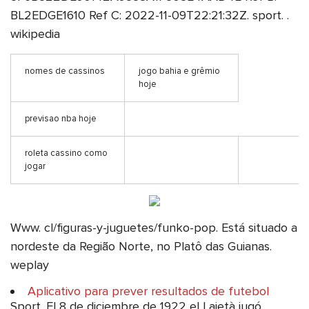
BL2EDGE1610 Ref C: 2022-11-09T22:21:32Z. sport. .
wikipedia
nomes de cassinos
jogo bahia e grêmio
hoje
previsao nba hoje
roleta cassino como
jogar
Www. cl/figuras-y-juguetes/funko-pop. Está situado a
nordeste da Região Norte, no Platô das Guianas.
weplay
Aplicativo para prever resultados de futebol
Sport. El 8 de diciembre de 1922 el Laietà jugó