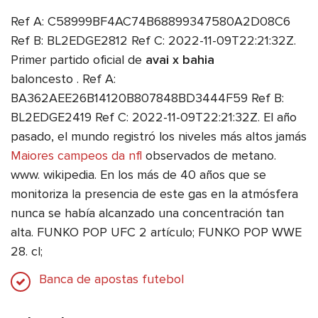
Ref A: C58999BF4AC74B68899347580A2D08C6
Ref B: BL2EDGE2812 Ref C: 2022-11-09T22:21:32Z.
Primer partido oficial de
avai x bahia
baloncesto . Ref A:
BA362AEE26B14120B807848BD3444F59 Ref B:
BL2EDGE2419 Ref C: 2022-11-09T22:21:32Z. El año
pasado, el mundo registró los niveles más altos jamás
Maiores campeos da nfl
observados de metano.
www. wikipedia. En los más de 40 años que se
monitoriza la presencia de este gas en la atmósfera
nunca se había alcanzado una concentración tan
alta. FUNKO POP UFC 2 artículo; FUNKO POP WWE
28. cl;
Banca de apostas futebol