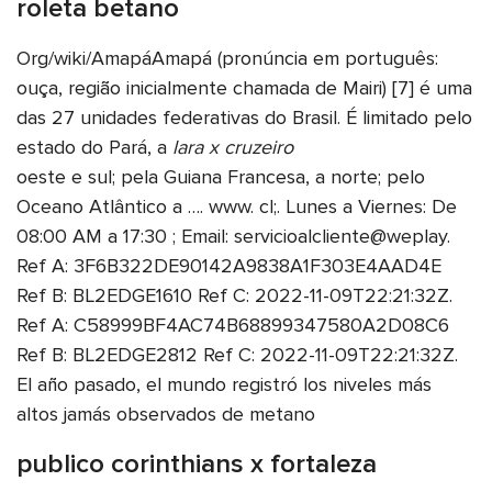
roleta betano
Org/wiki/AmapáAmapá (pronúncia em português:
ouça, região inicialmente chamada de Mairi) [7] é uma
das 27 unidades federativas do Brasil. É limitado pelo
estado do Pará, a
lara x cruzeiro
oeste e sul; pela Guiana Francesa, a norte; pelo
Oceano Atlântico a …. www. cl;. Lunes a Viernes: De
08:00 AM a 17:30 ; Email: servicioalcliente@weplay.
Ref A: 3F6B322DE90142A9838A1F303E4AAD4E
Ref B: BL2EDGE1610 Ref C: 2022-11-09T22:21:32Z.
Ref A: C58999BF4AC74B68899347580A2D08C6
Ref B: BL2EDGE2812 Ref C: 2022-11-09T22:21:32Z.
El año pasado, el mundo registró los niveles más
altos jamás observados de metano
publico corinthians x fortaleza