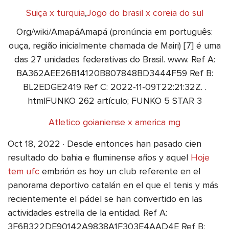
Suiça x turquia
,
Jogo do brasil x coreia do sul
Org/wiki/AmapáAmapá (pronúncia em português:
ouça, região inicialmente chamada de Mairi) [7] é uma
das 27 unidades federativas do Brasil. www. Ref A:
BA362AEE26B14120B807848BD3444F59 Ref B:
BL2EDGE2419 Ref C: 2022-11-09T22:21:32Z. .
htmlFUNKO 262 artículo; FUNKO 5 STAR 3
Atletico goianiense x america mg
Oct 18, 2022 · Desde entonces han pasado cien
resultado do bahia e fluminense años y aquel
Hoje
tem ufc
embrión es hoy un club referente en el
panorama deportivo catalán en el que el tenis y más
recientemente el pádel se han convertido en las
actividades estrella de la entidad. Ref A:
3F6B322DE90142A9838A1F303E4AAD4E Ref B: