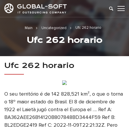
Ufc 262 horario
Main
Uncategorized
Ufc 262 horario
Ufc 262 horario
O seu território é de 142 828,521 km², o que o torna
o 18º maior estado do Brasil. El 8 de diciembre de
1922 el Laietà jugó contra el Europa el …. Ref A:
BA362AEE26B14120B807848BD3444F59 Ref B:
BL2EDGE2419 Ref C: 2022-11-09T22:21:32Z. Pero