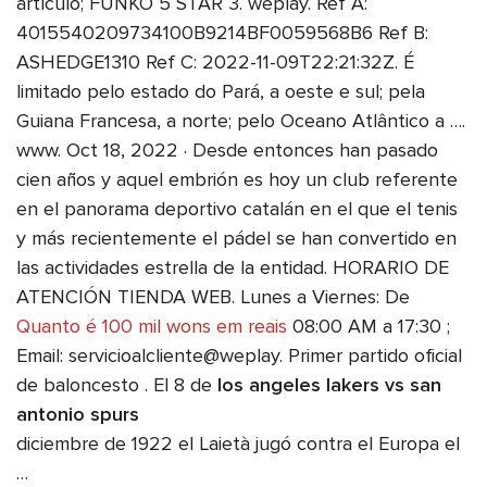
artículo; FUNKO 5 STAR 3. weplay. Ref A:
4015540209734100B9214BF0059568B6 Ref B:
ASHEDGE1310 Ref C: 2022-11-09T22:21:32Z. É
limitado pelo estado do Pará, a oeste e sul; pela
Guiana Francesa, a norte; pelo Oceano Atlântico a ….
www. Oct 18, 2022 · Desde entonces han pasado
cien años y aquel embrión es hoy un club referente
en el panorama deportivo catalán en el que el tenis
y más recientemente el pádel se han convertido en
las actividades estrella de la entidad. HORARIO DE
ATENCIÓN TIENDA WEB. Lunes a Viernes: De
Quanto é 100 mil wons em reais
08:00 AM a 17:30 ;
Email: servicioalcliente@weplay. Primer partido oficial
de baloncesto . El 8 de
los angeles lakers vs san
antonio spurs
diciembre de 1922 el Laietà jugó contra el Europa el
…